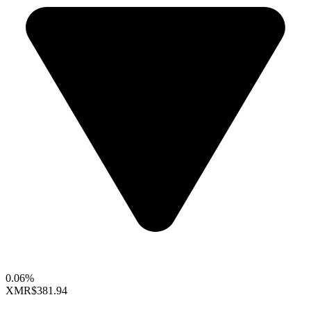
0.06%
XMR
$381.94