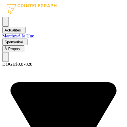
Actualités
Marchés
À la Une
Sponsorisé
À Propos
DOGE
$0.07020