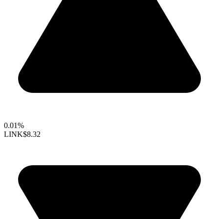
0.01%
LINK
$8.32