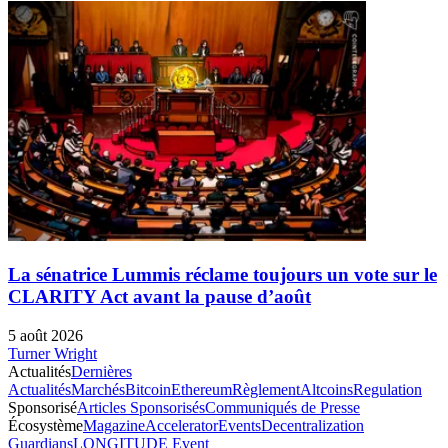
La sénatrice Lummis réclame toujours un vote sur le
CLARITY Act avant la pause d’août
5 août 2026
Turner Wright
Actualités
Dernières
Actualités
Marchés
Bitcoin
Ethereum
Règlement
Altcoins
Regulation
Sponsorisé
Articles Sponsorisés
Communiqués de Presse
Écosystème
Magazine
Accelerator
Events
Decentralization
Guardians
LONGITUDE Event