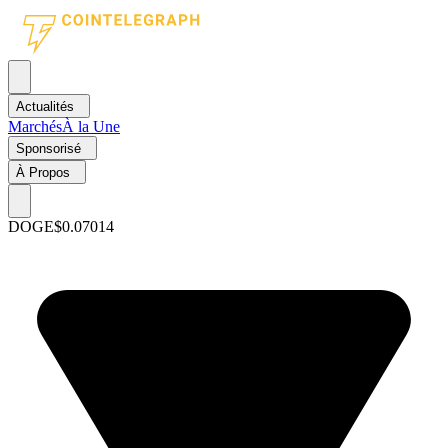
Actualités
Marchés
À la Une
Sponsorisé
À Propos
DOGE
$0.07014