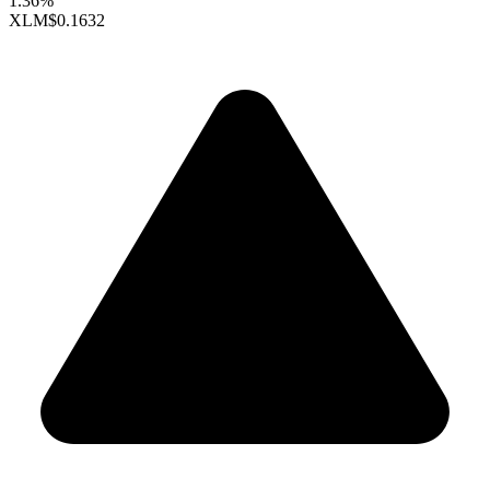
1.36%
XLM
$0.1632