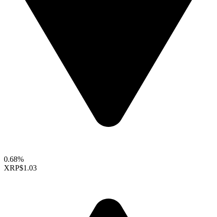
0.68%
XRP
$1.03