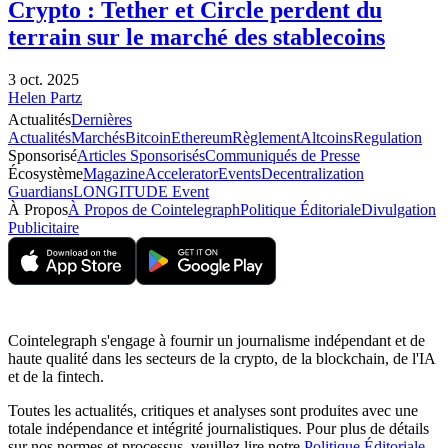
Crypto : Tether et Circle perdent du
terrain sur le marché des stablecoins
3 oct. 2025
Helen Partz
Actualités
Dernières
Actualités
Marchés
Bitcoin
Ethereum
Règlement
Altcoins
Regulation
Sponsorisé
Articles Sponsorisés
Communiqués de Presse
Écosystème
Magazine
Accelerator
Events
Decentralization
Guardians
LONGITUDE Event
À Propos
À Propos de Cointelegraph
Politique Éditoriale
Divulgation
Publicitaire
Cointelegraph s'engage à fournir un journalisme indépendant et de
haute qualité dans les secteurs de la crypto, de la blockchain, de l'IA
et de la fintech.
Toutes les actualités, critiques et analyses sont produites avec une
totale indépendance et intégrité journalistiques. Pour plus de détails
sur nos normes et processus, veuillez lire notre
Politique Éditoriale
.