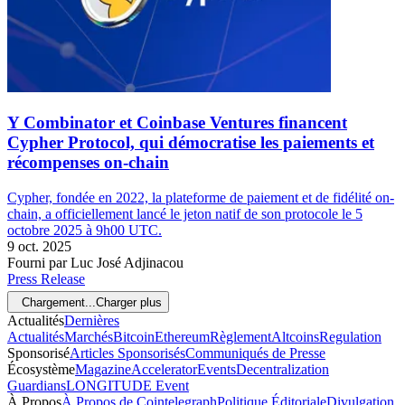
Y Combinator et Coinbase Ventures financent
Cypher Protocol, qui démocratise les paiements et
récompenses on-chain
Cypher, fondée en 2022, la plateforme de paiement et de fidélité on-
chain, a officiellement lancé le jeton natif de son protocole le 5
octobre 2025 à 9h00 UTC.
9 oct. 2025
Fourni par Luc José Adjinacou
Press Release
Chargement...
Charger plus
Actualités
Dernières
Actualités
Marchés
Bitcoin
Ethereum
Règlement
Altcoins
Regulation
Sponsorisé
Articles Sponsorisés
Communiqués de Presse
Écosystème
Magazine
Accelerator
Events
Decentralization
Guardians
LONGITUDE Event
À Propos
À Propos de Cointelegraph
Politique Éditoriale
Divulgation