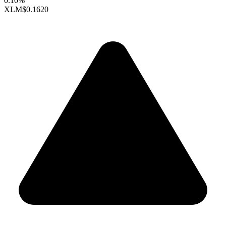
0.10%
XLM
$0.1620