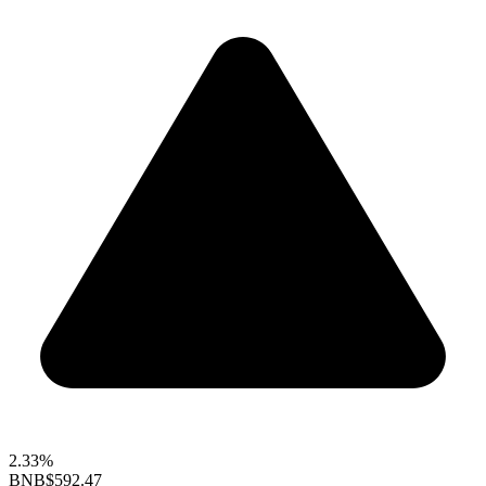
2.33%
BNB
$592.47