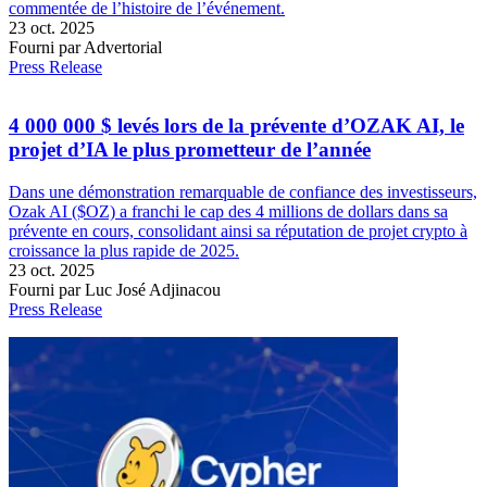
commentée de l’histoire de l’événement.
23 oct. 2025
Fourni par Advertorial
Press Release
4 000 000 $ levés lors de la prévente d’OZAK AI, le
projet d’IA le plus prometteur de l’année
Dans une démonstration remarquable de confiance des investisseurs,
Ozak AI ($OZ) a franchi le cap des 4 millions de dollars dans sa
prévente en cours, consolidant ainsi sa réputation de projet crypto à
croissance la plus rapide de 2025.
23 oct. 2025
Fourni par Luc José Adjinacou
Press Release