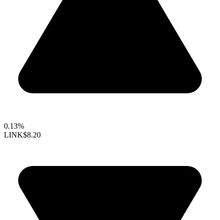
0.13%
LINK
$8.20