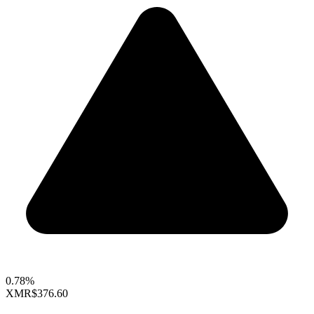
0.78%
XMR
$376.60