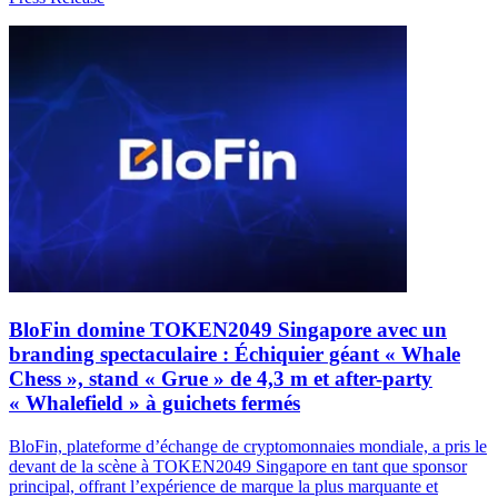
BloFin domine TOKEN2049 Singapore avec un
branding spectaculaire : Échiquier géant « Whale
Chess », stand « Grue » de 4,3 m et after-party
« Whalefield » à guichets fermés
BloFin, plateforme d’échange de cryptomonnaies mondiale, a pris le
devant de la scène à TOKEN2049 Singapore en tant que sponsor
principal, offrant l’expérience de marque la plus marquante et