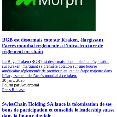
BGB est désormais coté sur Kraken, élargissant
l’accès mondial réglementé à l’infrastructure de
règlement on-chain
Le Bitget Token (BGB) est désormais disponible à la négociation
sur Kraken, marquant sa première cotation sur une bourse
américaine réglementée de premier plan, et une étape majeure dans
l’élargissement de l’accès mondial à ce token.
30 janv. 2026
Fourni par Advertorial
Press Release
SwissChain Holding SA lance la tokenisation de ses
bons de participation et consolide le leadership suisse
dans la finance digitale