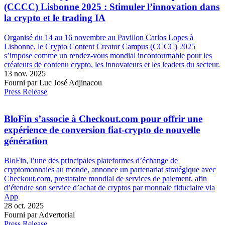
(CCCC) Lisbonne 2025 : Stimuler l’innovation dans
la crypto et le trading IA
Organisé du 14 au 16 novembre au Pavillon Carlos Lopes à
Lisbonne, le Crypto Content Creator Campus (CCCC) 2025
s’impose comme un rendez-vous mondial incontournable pour les
créateurs de contenu crypto, les innovateurs et les leaders du secteur.
13 nov. 2025
Fourni par Luc José Adjinacou
Press Release
BloFin s’associe à Checkout.com pour offrir une
expérience de conversion fiat-crypto de nouvelle
génération
BloFin, l’une des principales plateformes d’échange de
cryptomonnaies au monde, annonce un partenariat stratégique avec
Checkout.com, prestataire mondial de services de paiement, afin
d’étendre son service d’achat de cryptos par monnaie fiduciaire via
App
28 oct. 2025
Fourni par Advertorial
Press Release