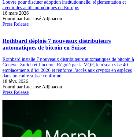
Louvre pour discuter adoption institutionnelle, réglementation et
avenir des actifs numériques en Europe.
16 mars 2026
Fourni par Luc José Adjinacou
Press Release
Rothbard déploie 7 nouveaux distributeurs
automatiques de bitcoin en Suisse
Rothbard installe 7 nouveaux distributeurs automatiques de bitcoin à
Genève, Zurich et Lucerne. Régulé par la VQF, le réseau vise 40
emplacements d’ici 2026 et renforce l’accès aux cryptos en espèces
dans un cadre suisse conforme.
18 févr. 2026
Fourni par Luc José Adjinacou
Press Release