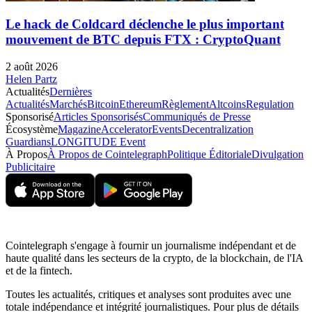
Le hack de Coldcard déclenche le plus important
mouvement de BTC depuis FTX : CryptoQuant
2 août 2026
Helen Partz
Actualités
Dernières
Actualités
Marchés
Bitcoin
Ethereum
Règlement
Altcoins
Regulation
Sponsorisé
Articles Sponsorisés
Communiqués de Presse
Écosystème
Magazine
Accelerator
Events
Decentralization
Guardians
LONGITUDE Event
À Propos
À Propos de Cointelegraph
Politique Éditoriale
Divulgation
Publicitaire
Cointelegraph s'engage à fournir un journalisme indépendant et de
haute qualité dans les secteurs de la crypto, de la blockchain, de l'IA
et de la fintech.
Toutes les actualités, critiques et analyses sont produites avec une
totale indépendance et intégrité journalistiques. Pour plus de détails