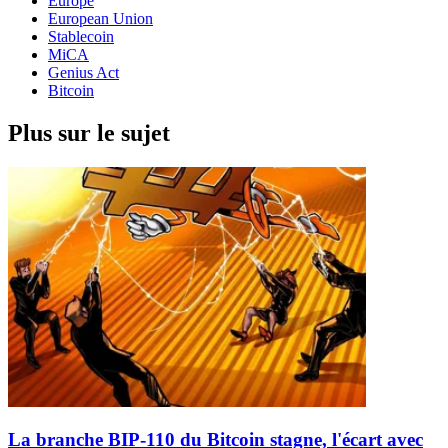
Europe
European Union
Stablecoin
MiCA
Genius Act
Bitcoin
Plus sur le sujet
La branche BIP-110 du Bitcoin stagne, l'écart avec