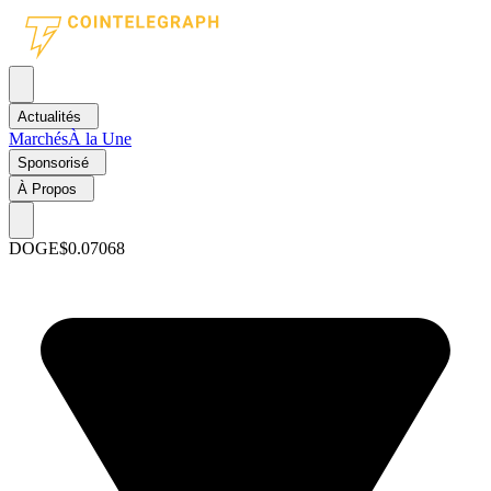
Actualités
Marchés
À la Une
Sponsorisé
À Propos
DOGE
$0.07068