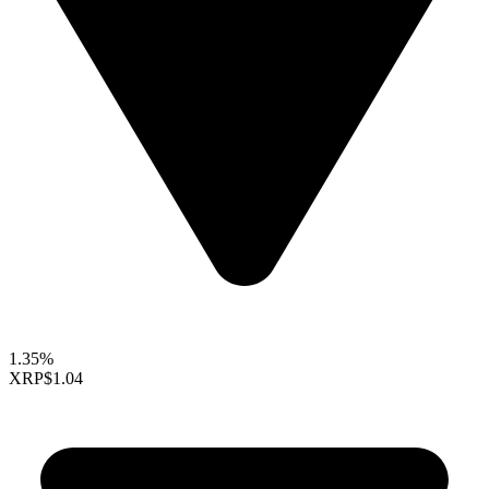
1.35%
XRP
$1.04