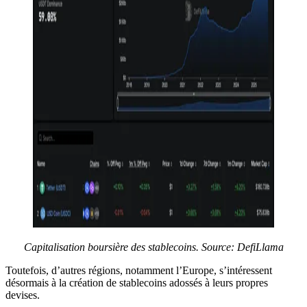
Capitalisation boursière des stablecoins.
Source:
DefiLlama
Toutefois, d’autres régions, notamment l’Europe, s’intéressent
désormais à la création de stablecoins adossés à leurs propres
devises.