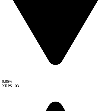
0.86%
XRP
$1.03