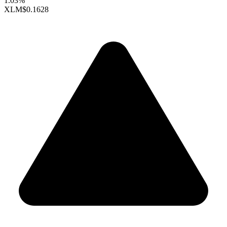
1.03%
XLM
$0.1628