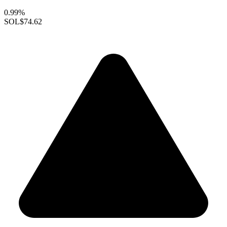
0.99%
SOL
$74.62