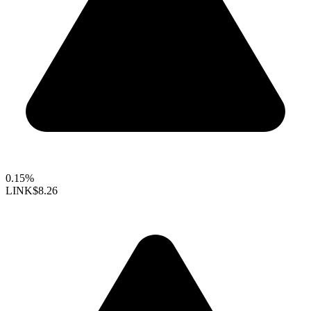
0.15%
LINK
$8.26