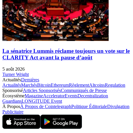
La sénatrice Lummis réclame toujours un vote sur le
CLARITY Act avant la pause d’août
5 août 2026
Turner Wright
Actualités
Dernières
Actualités
Marchés
Bitcoin
Ethereum
Règlement
Altcoins
Regulation
Sponsorisé
Articles Sponsorisés
Communiqués de Presse
Écosystème
Magazine
Accelerator
Events
Decentralization
Guardians
LONGITUDE Event
À Propos
À Propos de Cointelegraph
Politique Éditoriale
Divulgation
Publicitaire