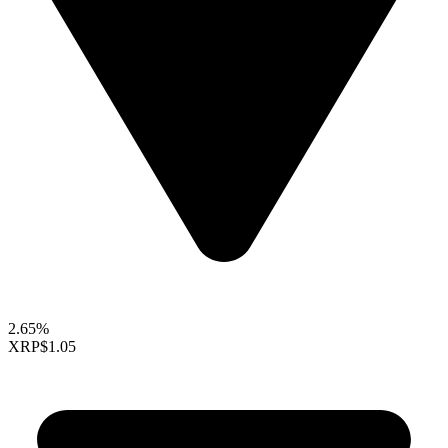
2.65%
XRP
$1.05