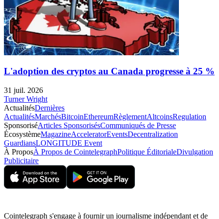
L'adoption des cryptos au Canada progresse à 25 %
31 juil. 2026
Turner Wright
Actualités
Dernières
Actualités
Marchés
Bitcoin
Ethereum
Règlement
Altcoins
Regulation
Sponsorisé
Articles Sponsorisés
Communiqués de Presse
Écosystème
Magazine
Accelerator
Events
Decentralization
Guardians
LONGITUDE Event
À Propos
À Propos de Cointelegraph
Politique Éditoriale
Divulgation
Publicitaire
Cointelegraph s'engage à fournir un journalisme indépendant et de