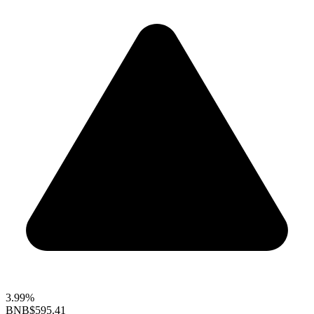
3.99%
BNB
$595.41