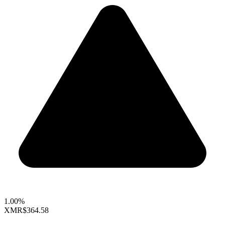
1.00%
XMR
$364.58