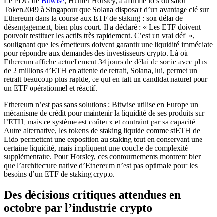
Le PDG de
Bitwise
, Hunter Horsley, a affirmé lors du salon
Token2049 à Singapour que Solana disposait d’un avantage clé sur
Ethereum dans la course aux ETF de staking : son délai de
désengagement, bien plus court. Il a déclaré : « Les ETF doivent
pouvoir restituer les actifs très rapidement. C’est un vrai défi »,
soulignant que les émetteurs doivent garantir une liquidité immédiate
pour répondre aux demandes des investisseurs crypto. Là où
Ethereum affiche actuellement 34 jours de délai de sortie avec plus
de 2 millions d’ETH en attente de retrait, Solana, lui, permet un
retrait beaucoup plus rapide, ce qui en fait un candidat naturel pour
un ETF opérationnel et réactif.
Ethereum n’est pas sans solutions : Bitwise utilise en Europe un
mécanisme de crédit pour maintenir la liquidité de ses produits sur
l’ETH, mais ce système est coûteux et contraint par sa capacité.
Autre alternative, les tokens de staking liquide comme stETH de
Lido permettent une exposition au staking tout en conservant une
certaine liquidité, mais impliquent une couche de complexité
supplémentaire. Pour Horsley, ces contournements montrent bien
que l’architecture native d’Ethereum n’est pas optimale pour les
besoins d’un ETF de staking crypto.
Des décisions critiques attendues en
octobre par l’industrie crypto