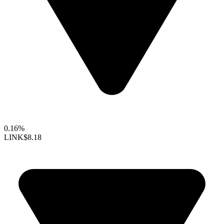
0.16%
LINK
$8.18