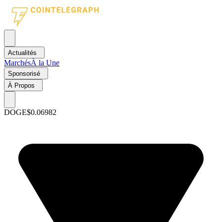
Actualités
Marchés
À la Une
Sponsorisé
À Propos
DOGE
$0.06982