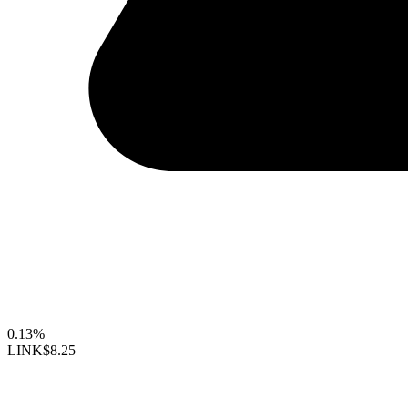
0.13%
LINK
$8.25