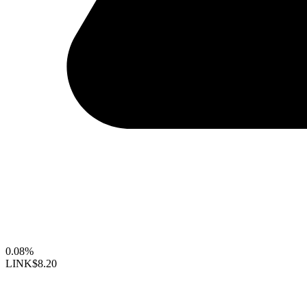
0.08%
LINK
$8.20