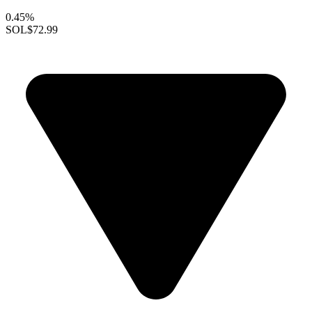
0.45%
SOL
$72.99