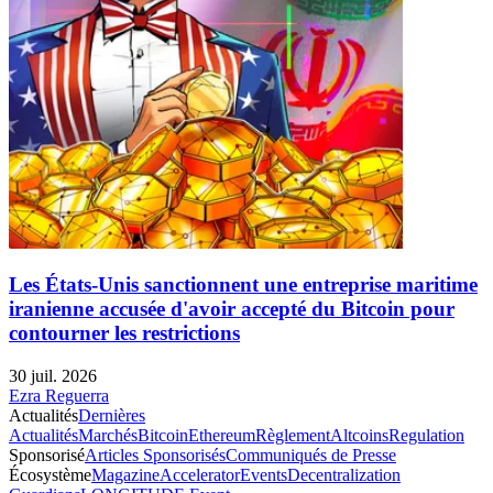
Les États-Unis sanctionnent une entreprise maritime
iranienne accusée d'avoir accepté du Bitcoin pour
contourner les restrictions
30 juil. 2026
Ezra Reguerra
Actualités
Dernières
Actualités
Marchés
Bitcoin
Ethereum
Règlement
Altcoins
Regulation
Sponsorisé
Articles Sponsorisés
Communiqués de Presse
Écosystème
Magazine
Accelerator
Events
Decentralization