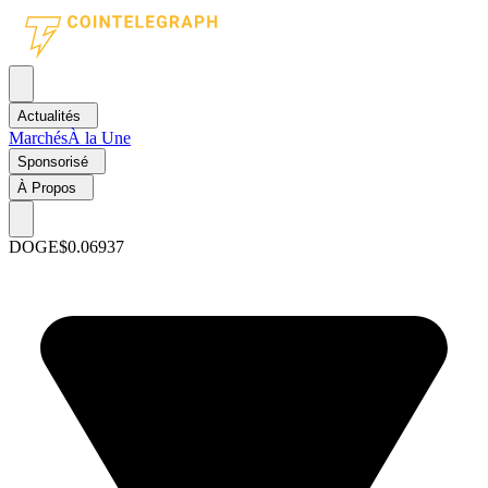
Actualités
Marchés
À la Une
Sponsorisé
À Propos
DOGE
$0.06937