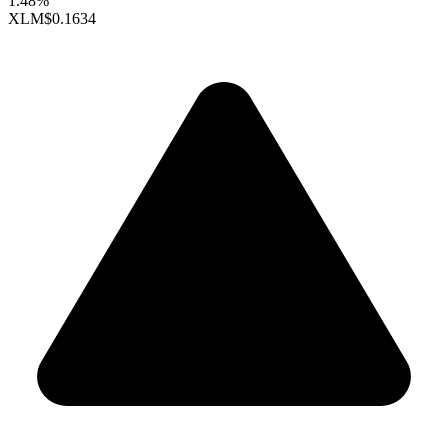
1.48%
XLM
$0.1634