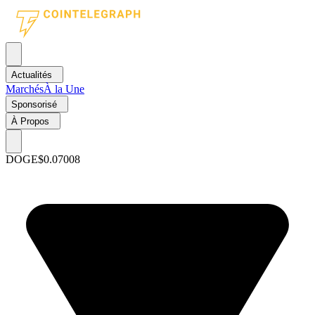
Actualités
Marchés
À la Une
Sponsorisé
À Propos
DOGE
$0.07008