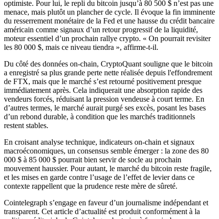
optimiste. Pour lui, le repli du bitcoin jusqu’à 80 500 $ n’est pas une
menace, mais plutôt un plancher de cycle. Il évoque la fin imminente
du resserrement monétaire de la Fed et une hausse du crédit bancaire
américain comme signaux d’un retour progressif de la liquidité,
moteur essentiel d’un prochain rallye crypto. « On pourrait revisiter
les 80 000 $, mais ce niveau tiendra », affirme-t-il.
Du côté des données on-chain, CryptoQuant souligne que le bitcoin
a enregistré sa plus grande perte nette réalisée depuis l'effondrement
de FTX, mais que le marché s’est retourné positivement presque
immédiatement après. Cela indiquerait une absorption rapide des
vendeurs forcés, réduisant la pression vendeuse à court terme. En
d’autres termes, le marché aurait purgé ses excès, posant les bases
d’un rebond durable, à condition que les marchés traditionnels
restent stables.
En croisant analyse technique, indicateurs on-chain et signaux
macroéconomiques, un consensus semble émerger : la zone des 80
000 $ à 85 000 $ pourrait bien servir de socle au prochain
mouvement haussier. Pour autant, le marché du bitcoin reste fragile,
et les mises en garde contre l’usage de l’effet de levier dans ce
contexte rappellent que la prudence reste mère de sûreté.
Cointelegraph s’engage en faveur d’un journalisme indépendant et
transparent. Cet article d’actualité est produit conformément à la