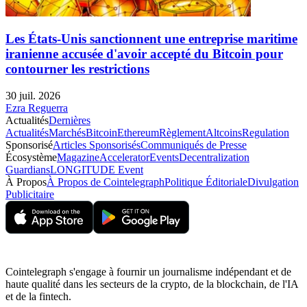
Les États-Unis sanctionnent une entreprise maritime
iranienne accusée d'avoir accepté du Bitcoin pour
contourner les restrictions
30 juil. 2026
Ezra Reguerra
Actualités
Dernières
Actualités
Marchés
Bitcoin
Ethereum
Règlement
Altcoins
Regulation
Sponsorisé
Articles Sponsorisés
Communiqués de Presse
Écosystème
Magazine
Accelerator
Events
Decentralization
Guardians
LONGITUDE Event
À Propos
À Propos de Cointelegraph
Politique Éditoriale
Divulgation
Publicitaire
Cointelegraph s'engage à fournir un journalisme indépendant et de
haute qualité dans les secteurs de la crypto, de la blockchain, de l'IA
et de la fintech.