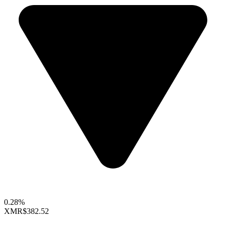
0.28%
XMR
$382.52