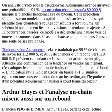
Un analyste crypto sous le pseudonyme Astronomer avance qu’avec
une probabilité de 91 %,
la correction récente jusqu’à 80 000 $
marque le plancher hebdomadaire du bitcoin. Cette prédiction
s’appuie sur un modèle de capitulation basé sur les volumes, qui a
identifié trois chandeliers rouges consécutifs à fort volume, un
schéma historiquement lié aux inversions de tendance majeures. Sur
11 occurrences passées, ce modèle a déclenché une hausse vers de
nouveaux sommets dans 8 cas, une hausse temporaire dans 2 cas, et
une seule baisse prolongée.
Toujours selon Astronomer
, cela se traduirait par 99 % de chances
de revoir les 112 000 $, et 91 % de chances d’un rebond vers 118
000 $. Il prévient cependant : « Le sentiment actuel est un piège.
Attendre une confirmation de la tendance ou vendre maintenant,
c’est adopter le comportement de foule, celui qui fait rater le rebond
». L’indicateur NVT Golden Cross, en baisse à -1,6, suggère
également une sous-évaluation du marché, renforçant l’hypothèse
d’un potentiel retournement haussier à court terme du bitcoin.
Arthur Hayes et l’analyse on-chain
misent aussi sur un rebond
L’ancien PDG de BitMEX, Arthur Hayes, partage cette lecture