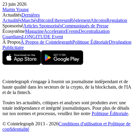
23 juin 2026
Martin Young
Actualités
Dernières
Actualités
Marchés
Bitcoin
Ethereum
Règlement
Altcoins
Regulation
Sponsorisé
Articles Sponsorisés
Communiqués de Presse
Écosystème
Magazine
Accelerator
Events
Decentralization
Guardians
LONGITUDE Event
À Propos
À Propos de Cointelegraph
Politique Éditoriale
Divulgation
Publicitaire
Cointelegraph s'engage à fournir un journalisme indépendant et de
haute qualité dans les secteurs de la crypto, de la blockchain, de l'IA
et de la fintech.
Toutes les actualités, critiques et analyses sont produites avec une
totale indépendance et intégrité journalistiques. Pour plus de détails
sur nos normes et processus, veuillez lire notre
Politique Éditoriale
.
© Cointelegraph 2013 - 2026
Conditions d'utilisation et Politique de
confidentialité