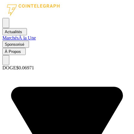
Actualités
Marchés
À la Une
Sponsorisé
À Propos
DOGE
$0.06971