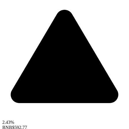
2.43%
BNB
$592.77