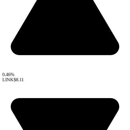
0.46%
LINK
$8.11