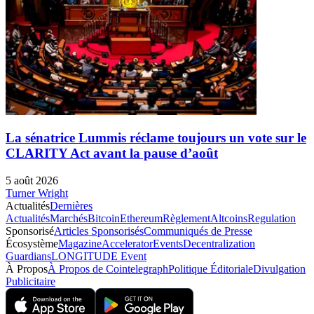
La sénatrice Lummis réclame toujours un vote sur le
CLARITY Act avant la pause d’août
5 août 2026
Turner Wright
Actualités
Dernières
Actualités
Marchés
Bitcoin
Ethereum
Règlement
Altcoins
Regulation
Sponsorisé
Articles Sponsorisés
Communiqués de Presse
Écosystème
Magazine
Accelerator
Events
Decentralization
Guardians
LONGITUDE Event
À Propos
À Propos de Cointelegraph
Politique Éditoriale
Divulgation
Publicitaire