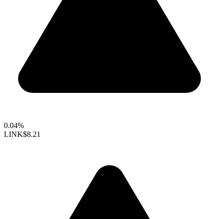
0.04%
LINK
$8.21