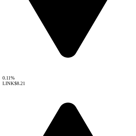
0.11%
LINK
$8.21