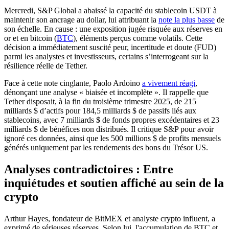
Mercredi, S&P Global a abaissé la capacité du stablecoin USDT à
maintenir son ancrage au dollar, lui attribuant la
note la plus basse
de
son échelle. En cause : une exposition jugée risquée aux réserves en
or et en bitcoin (
BTC
), éléments perçus comme volatils. Cette
décision a immédiatement suscité peur, incertitude et doute (FUD)
parmi les analystes et investisseurs, certains s’interrogeant sur la
résilience réelle de Tether.
Face à cette note cinglante, Paolo Ardoino
a vivement réagi
,
dénonçant une analyse « biaisée et incomplète ». Il rappelle que
Tether disposait, à la fin du troisième trimestre 2025, de 215
milliards $ d’actifs pour 184,5 milliards $ de passifs liés aux
stablecoins, avec 7 milliards $ de fonds propres excédentaires et 23
milliards $ de bénéfices non distribués. Il critique S&P pour avoir
ignoré ces données, ainsi que les 500 millions $ de profits mensuels
générés uniquement par les rendements des bons du Trésor US.
Analyses contradictoires : Entre
inquiétudes et soutien affiché au sein de la
crypto
Arthur Hayes, fondateur de BitMEX et analyste crypto influent, a
exprimé de sérieuses réserves. Selon lui, l'accumulation de BTC et