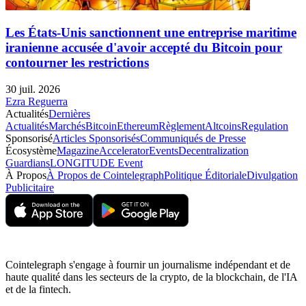
Les États-Unis sanctionnent une entreprise maritime
iranienne accusée d'avoir accepté du Bitcoin pour
contourner les restrictions
30 juil. 2026
Ezra Reguerra
Actualités
Dernières
Actualités
Marchés
Bitcoin
Ethereum
Règlement
Altcoins
Regulation
Sponsorisé
Articles Sponsorisés
Communiqués de Presse
Écosystème
Magazine
Accelerator
Events
Decentralization
Guardians
LONGITUDE Event
À Propos
À Propos de Cointelegraph
Politique Éditoriale
Divulgation
Publicitaire
Cointelegraph s'engage à fournir un journalisme indépendant et de
haute qualité dans les secteurs de la crypto, de la blockchain, de l'IA
et de la fintech.