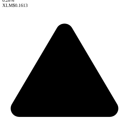
0.28%
XLM
$0.1613