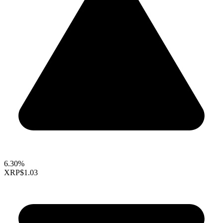
6.30%
XRP
$1.03