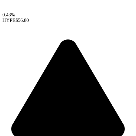
0.43%
HYPE
$56.80