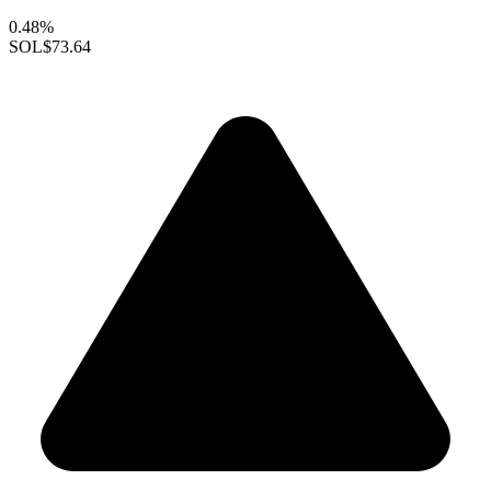
0.48%
SOL
$73.64