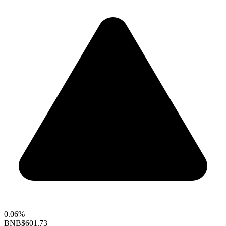
0.06%
BNB
$601.73