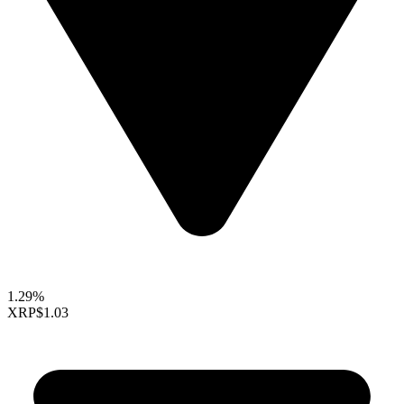
1.29%
XRP
$1.03