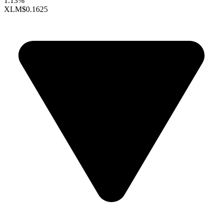
1.13%
XLM
$0.1625