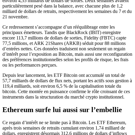
environ 4,35 milliards de dollars de sorties. Deux semaines avaient
particulièrement pesé dans la balance, avec chacune plus de 1,2
milliard de dollars de retraits, respectivement les semaines du 7 et du
21 novembre.
Ce redressement s’accompagne d’un rééquilibrage entre les
principaux émetteurs. Tandis que BlackRock (IBIT) enregistre
encore 113,7 millions de dollars de sorties, Fidelity (FBTC) capte
77,5 millions, et ARK 21Shares (ARKB) séduit pour 88 millions
d’entrées nettes. Ces données traduisent non seulement un regain
d’intérêt pour l’exposition au Bitcoin, mais aussi une reconfiguration
des préférences institutionnelles selon les profils de risque, les frais
ou les performances perçues.
Depuis leur lancement, les ETF Bitcoin ont accumulé un total de
57,7 milliards de dollars de flux nets, portant les actifs sous gestion à
119,4 milliards, soit environ 6,5 % de la capitalisation totale du
bitcoin. Cette montée en puissance confirme le rôle croissant de ces
instruments dans la structuration du marché crypto institutionnel.
Ethereum surfe lui aussi sur l’embellie
Ce regain d’intérêt ne se limite pas à Bitcoin. Les ETF Ethereum,
après trois semaines de retraits cumulant environ 1,74 milliard de
dollars, enregistrent désormais 312,6 millions de dollars d’inflows