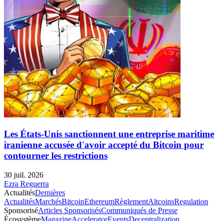
Les États-Unis sanctionnent une entreprise maritime
iranienne accusée d'avoir accepté du Bitcoin pour
contourner les restrictions
30 juil. 2026
Ezra Reguerra
Actualités
Dernières
Actualités
Marchés
Bitcoin
Ethereum
Règlement
Altcoins
Regulation
Sponsorisé
Articles Sponsorisés
Communiqués de Presse
Écosystème
Magazine
Accelerator
Events
Decentralization