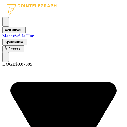
Actualités
Marchés
À la Une
Sponsorisé
À Propos
DOGE
$0.07005