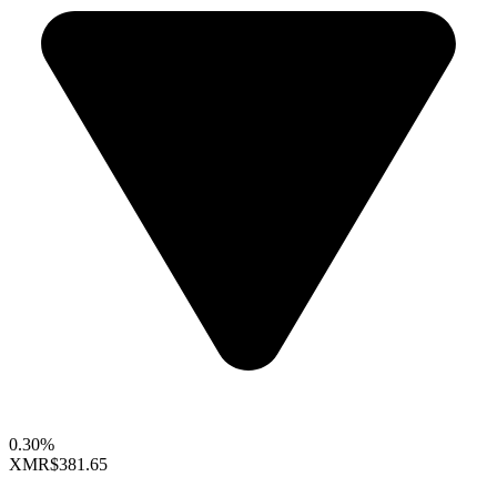
0.30%
XMR
$381.65