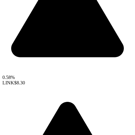
0.58%
LINK
$8.30