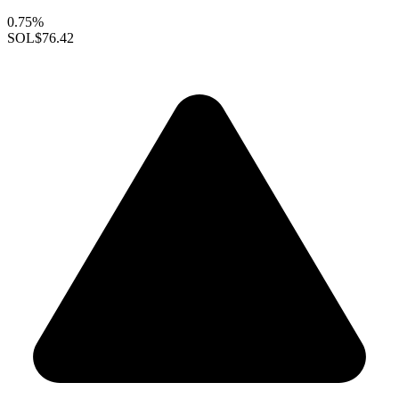
0.75%
SOL
$76.42