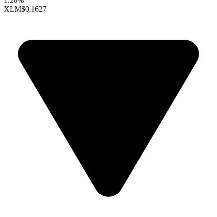
1.20%
XLM
$0.1627