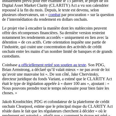
Initialement prévu pour être examiné le 15 janvier, le projet de loi
Digital Asset Market Clarity (CLARITY) Act a vu son calendrier
repoussé à la fin du mois. Depuis, le texte est devenu, selon
plusieurs observateurs, un «
combat
par procuration » sur la question
de l’intermédiation du rendement en dollars onchain.
Le projet vise à encadrer la manière dont les stablecoins peuvent
offrir des récompenses financières. Sa dernière version restreint
notamment les rendements accordés « uniquement en lien avec la
détention » de ces actifs. Cette orientation inquiète une partie de
l’industrie, qui craint une concentration des activités de crédit
onchain entre les mains d’un nombre limité de banques et de grands
custodians.
Coinbase
a officiellement retiré son soutien au texte
. Son PDG,
Brian Armstrong, a déclaré qu’il valait mieux « ne pas avoir de loi
qu’avoir une mauvaise loi ». De son côté, Jake Chervinsky,
directeur juridique du fonds Variant, a estimé que le CLARITY Act
était le type de législation appelée à « durer 100 ans », ajoutant : «
Nous pouvons prendre tout le temps nécessaire pour bien faire les
choses. »
Jakob Kronbichler, PDG et cofondateur de la plateforme de crédit
onchain Clearpool, estime que le principal risque du CLARITY Act
réside dans le fait que les régulateurs cherchent à décider « où le
rendement est autorisé », plutôt que « comment le risque est géré »