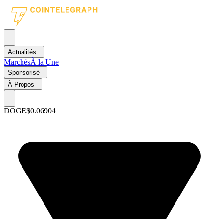
Actualités
Marchés
À la Une
Sponsorisé
À Propos
DOGE
$0.06904