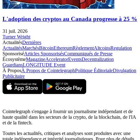
L'adoption des cryptos au Canada progresse à 25 %
31 juil. 2026
Turner Wright
Actualités
Dernières
Actualités
Marchés
Bitcoin
Ethereum
Règlement
Altcoins
Regulation
Sponsorisé
Articles Sponsorisés
Communiqués de Presse
Écosystème
Magazine
Accelerator
Events
Decentralization
Guardians
LONGITUDE Event
À Propos
À Propos de Cointelegraph
Politique Éditoriale
Divulgation
Publicitaire
Cointelegraph s'engage à fournir un journalisme indépendant et de
haute qualité dans les secteurs de la crypto, de la blockchain, de l'IA
et de la fintech.
Toutes les actualités, critiques et analyses sont produites avec une
totale indépendance et intégrité journalistiques. Pour plus de détails