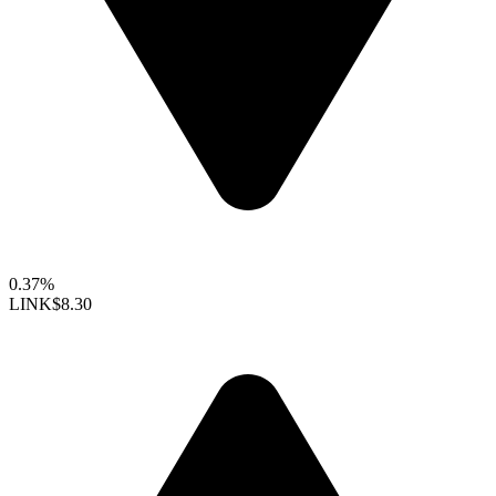
0.37%
LINK
$8.30