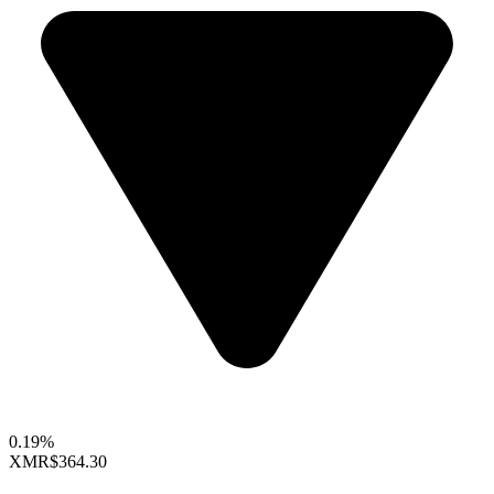
0.19%
XMR
$364.30