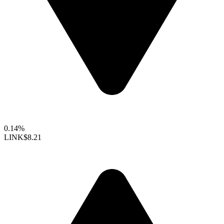
0.14%
LINK
$8.21