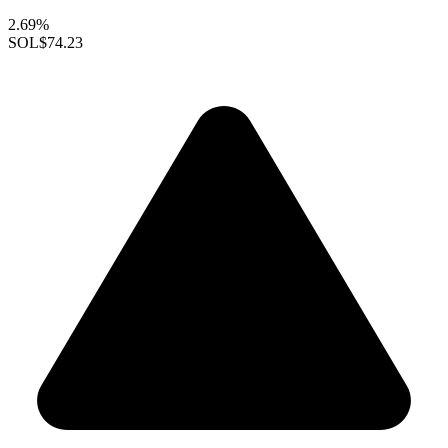
2.69%
SOL
$74.23