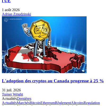
l'UE
1 août 2026
Adrian Zmudzinski
L'adoption des cryptos au Canada progresse à 25 %
31 juil. 2026
Turner Wright
Actualités
Dernières
Actualités
Marchés
Bitcoin
Ethereum
Règlement
Altcoins
Regulation