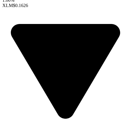
1.00%
XLM
$0.1626