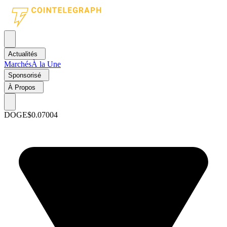
Actualités
Marchés
À la Une
Sponsorisé
À Propos
DOGE
$0.07004