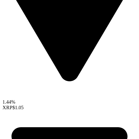
1.44%
XRP
$1.05