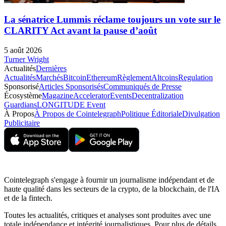
La sénatrice Lummis réclame toujours un vote sur le
CLARITY Act avant la pause d’août
5 août 2026
Turner Wright
Actualités
Dernières
Actualités
Marchés
Bitcoin
Ethereum
Règlement
Altcoins
Regulation
Sponsorisé
Articles Sponsorisés
Communiqués de Presse
Écosystème
Magazine
Accelerator
Events
Decentralization
Guardians
LONGITUDE Event
À Propos
À Propos de Cointelegraph
Politique Éditoriale
Divulgation
Publicitaire
Cointelegraph s'engage à fournir un journalisme indépendant et de
haute qualité dans les secteurs de la crypto, de la blockchain, de l'IA
et de la fintech.
Toutes les actualités, critiques et analyses sont produites avec une
totale indépendance et intégrité journalistiques. Pour plus de détails