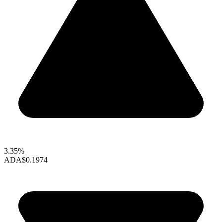
3.35%
ADA
$0.1974