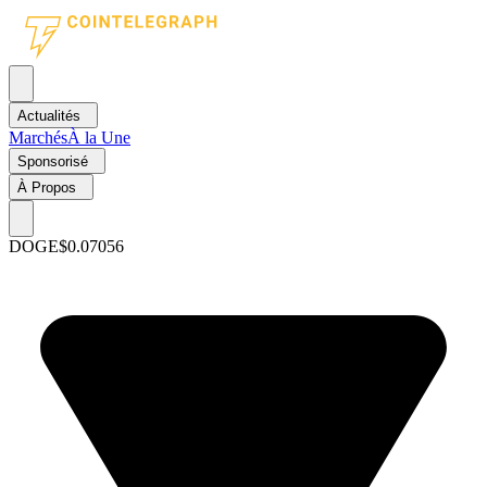
Actualités
Marchés
À la Une
Sponsorisé
À Propos
DOGE
$0.07056