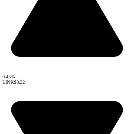
0.43%
LINK
$8.32