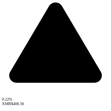
0.22%
XMR
$406.56