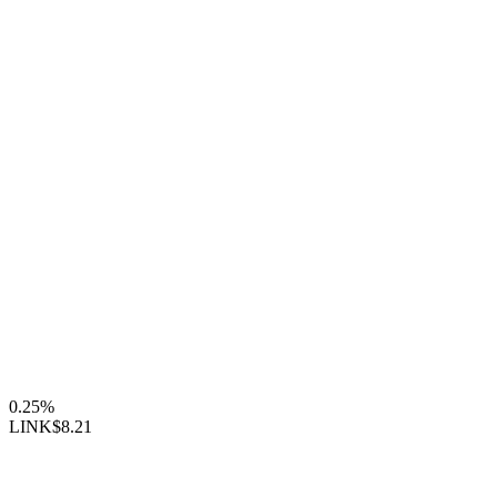
0.25%
LINK
$8.21