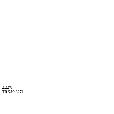
2.22%
TRX
$0.3271