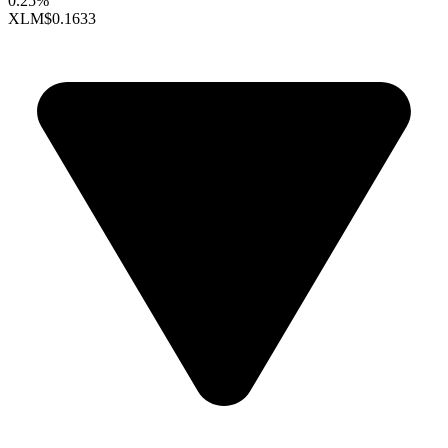
0.25%
XLM
$0.1633