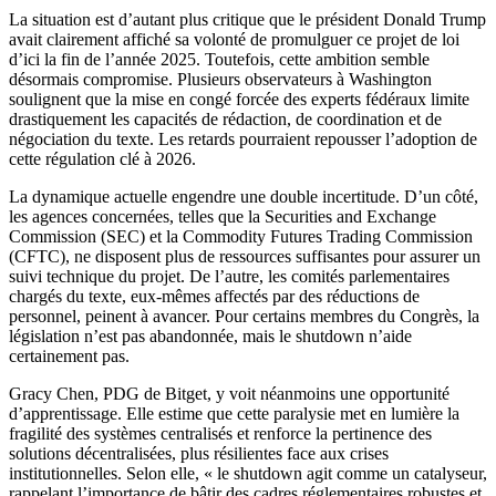
La situation est d’autant plus critique que le président Donald Trump
avait clairement affiché sa volonté de promulguer ce projet de loi
d’ici la fin de l’année 2025. Toutefois, cette ambition semble
désormais compromise. Plusieurs observateurs à Washington
soulignent que la mise en congé forcée des experts fédéraux limite
drastiquement les capacités de rédaction, de coordination et de
négociation du texte. Les retards pourraient repousser l’adoption de
cette régulation clé à 2026.
La dynamique actuelle engendre une double incertitude. D’un côté,
les agences concernées, telles que la Securities and Exchange
Commission (SEC) et la Commodity Futures Trading Commission
(CFTC), ne disposent plus de ressources suffisantes pour assurer un
suivi technique du projet. De l’autre, les comités parlementaires
chargés du texte, eux-mêmes affectés par des réductions de
personnel, peinent à avancer. Pour certains membres du Congrès, la
législation n’est pas abandonnée, mais le shutdown n’aide
certainement pas.
Gracy Chen, PDG de Bitget, y voit néanmoins une opportunité
d’apprentissage. Elle estime que cette paralysie met en lumière la
fragilité des systèmes centralisés et renforce la pertinence des
solutions décentralisées, plus résilientes face aux crises
institutionnelles. Selon elle, « le shutdown agit comme un catalyseur,
rappelant l’importance de bâtir des cadres réglementaires robustes et