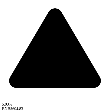
5.03%
BNB
$604.83