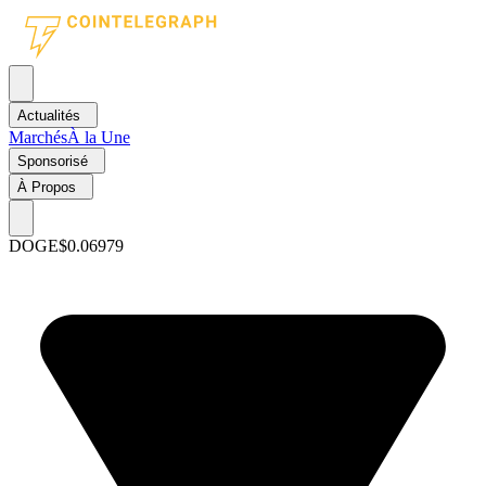
Actualités
Marchés
À la Une
Sponsorisé
À Propos
DOGE
$0.06979