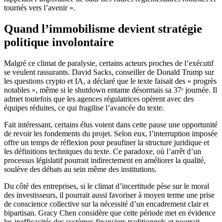
tournés vers l’avenir ».
Quand l’immobilisme devient stratégie
politique involontaire
Malgré ce climat de paralysie, certains acteurs proches de l’exécutif
se veulent rassurants. David Sacks, conseiller de Donald Trump sur
les questions crypto et IA, a déclaré que le texte faisait des « progrès
notables », même si le shutdown entame désormais sa 37ᵉ journée. Il
admet toutefois que les agences régulatrices opèrent avec des
équipes réduites, ce qui fragilise l’avancée du texte.
Fait intéressant, certains élus voient dans cette pause une opportunité
de revoir les fondements du projet. Selon eux, l’interruption imposée
offre un temps de réflexion pour peaufiner la structure juridique et
les définitions techniques du texte. Ce paradoxe, où l’arrêt d’un
processus législatif pourrait indirectement en améliorer la qualité,
soulève des débats au sein même des institutions.
Du côté des entreprises, si le climat d’incertitude pèse sur le moral
des investisseurs, il pourrait aussi favoriser à moyen terme une prise
de conscience collective sur la nécessité d’un encadrement clair et
bipartisan. Gracy Chen considère que cette période met en évidence
les inefficacités des systèmes financiers traditionnels et pourrait