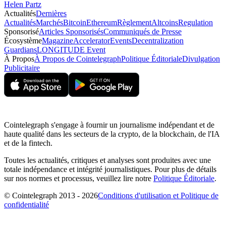
Helen Partz
Actualités
Dernières
Actualités
Marchés
Bitcoin
Ethereum
Règlement
Altcoins
Regulation
Sponsorisé
Articles Sponsorisés
Communiqués de Presse
Écosystème
Magazine
Accelerator
Events
Decentralization
Guardians
LONGITUDE Event
À Propos
À Propos de Cointelegraph
Politique Éditoriale
Divulgation
Publicitaire
Cointelegraph s'engage à fournir un journalisme indépendant et de
haute qualité dans les secteurs de la crypto, de la blockchain, de l'IA
et de la fintech.
Toutes les actualités, critiques et analyses sont produites avec une
totale indépendance et intégrité journalistiques. Pour plus de détails
sur nos normes et processus, veuillez lire notre
Politique Éditoriale
.
© Cointelegraph 2013 - 2026
Conditions d'utilisation et Politique de
confidentialité