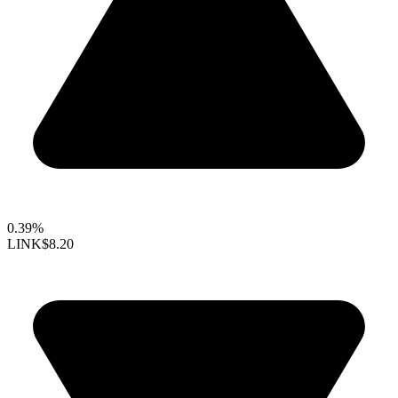
0.39%
LINK
$8.20