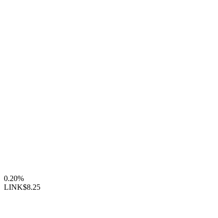
0.20%
LINK
$8.25