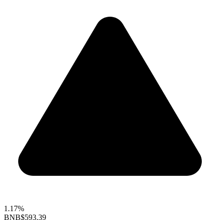
1.17%
BNB
$593.39