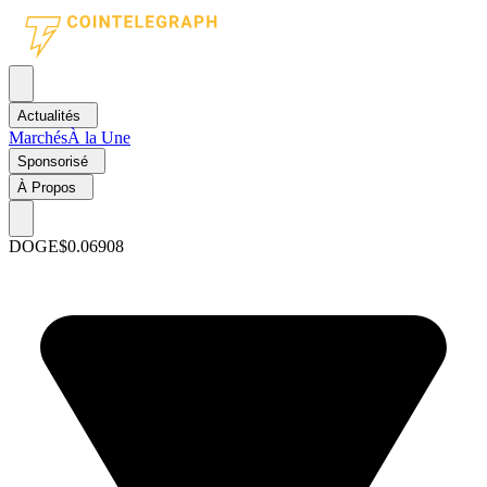
Actualités
Marchés
À la Une
Sponsorisé
À Propos
DOGE
$0.06908