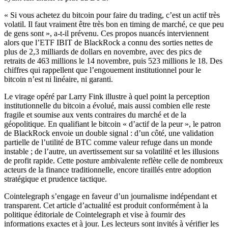
« Si vous achetez du bitcoin pour faire du trading, c’est un actif très
volatil. Il faut vraiment être très bon en timing de marché, ce que peu
de gens sont », a-t-il prévenu. Ces propos nuancés interviennent
alors que l’ETF IBIT de BlackRock a connu des sorties nettes de
plus de 2,3 milliards de dollars en novembre, avec des pics de
retraits de 463 millions le 14 novembre, puis 523 millions le 18. Des
chiffres qui rappellent que l’engouement institutionnel pour le
bitcoin n’est ni linéaire, ni garanti.
Le virage opéré par Larry Fink illustre à quel point la perception
institutionnelle du bitcoin a évolué, mais aussi combien elle reste
fragile et soumise aux vents contraires du marché et de la
géopolitique. En qualifiant le bitcoin « d’actif de la peur », le patron
de BlackRock envoie un double signal : d’un côté, une validation
partielle de l’utilité de BTC comme valeur refuge dans un monde
instable ; de l’autre, un avertissement sur sa volatilité et les illusions
de profit rapide. Cette posture ambivalente reflète celle de nombreux
acteurs de la finance traditionnelle, encore tiraillés entre adoption
stratégique et prudence tactique.
Cointelegraph s’engage en faveur d’un journalisme indépendant et
transparent. Cet article d’actualité est produit conformément à la
politique éditoriale de Cointelegraph et vise à fournir des
informations exactes et à jour. Les lecteurs sont invités à vérifier les