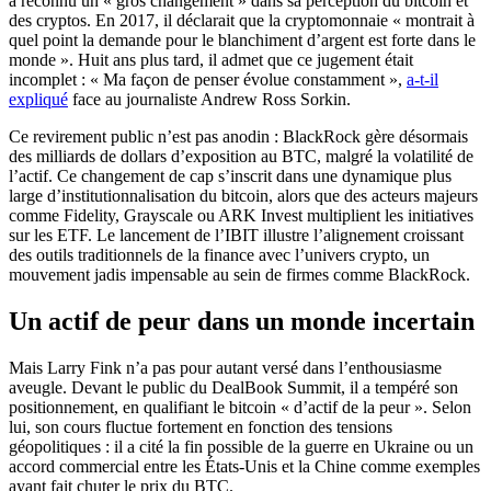
a reconnu un « gros changement » dans sa perception du bitcoin et
des cryptos. En 2017, il déclarait que la cryptomonnaie « montrait à
quel point la demande pour le blanchiment d’argent est forte dans le
monde ». Huit ans plus tard, il admet que ce jugement était
incomplet : « Ma façon de penser évolue constamment »,
a-t-il
expliqué
face au journaliste Andrew Ross Sorkin.
Ce revirement public n’est pas anodin : BlackRock gère désormais
des milliards de dollars d’exposition au BTC, malgré la volatilité de
l’actif. Ce changement de cap s’inscrit dans une dynamique plus
large d’institutionnalisation du bitcoin, alors que des acteurs majeurs
comme Fidelity, Grayscale ou ARK Invest multiplient les initiatives
sur les ETF. Le lancement de l’IBIT illustre l’alignement croissant
des outils traditionnels de la finance avec l’univers crypto, un
mouvement jadis impensable au sein de firmes comme BlackRock.
Un actif de peur dans un monde incertain
Mais Larry Fink n’a pas pour autant versé dans l’enthousiasme
aveugle. Devant le public du DealBook Summit, il a tempéré son
positionnement, en qualifiant le bitcoin « d’actif de la peur ». Selon
lui, son cours fluctue fortement en fonction des tensions
géopolitiques : il a cité la fin possible de la guerre en Ukraine ou un
accord commercial entre les États-Unis et la Chine comme exemples
ayant fait chuter le prix du BTC.