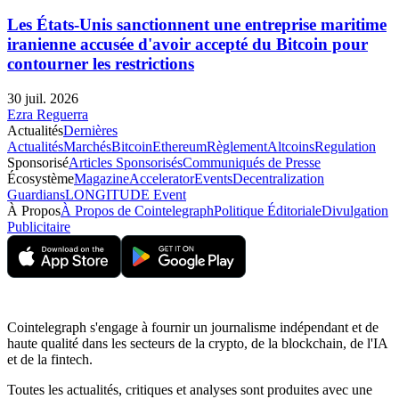
Les États-Unis sanctionnent une entreprise maritime
iranienne accusée d'avoir accepté du Bitcoin pour
contourner les restrictions
30 juil. 2026
Ezra Reguerra
Actualités
Dernières
Actualités
Marchés
Bitcoin
Ethereum
Règlement
Altcoins
Regulation
Sponsorisé
Articles Sponsorisés
Communiqués de Presse
Écosystème
Magazine
Accelerator
Events
Decentralization
Guardians
LONGITUDE Event
À Propos
À Propos de Cointelegraph
Politique Éditoriale
Divulgation
Publicitaire
Cointelegraph s'engage à fournir un journalisme indépendant et de
haute qualité dans les secteurs de la crypto, de la blockchain, de l'IA
et de la fintech.
Toutes les actualités, critiques et analyses sont produites avec une