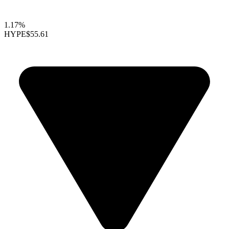
1.17%
HYPE
$55.61