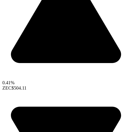
0.41%
ZEC
$504.11