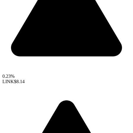
0.23%
LINK
$8.14