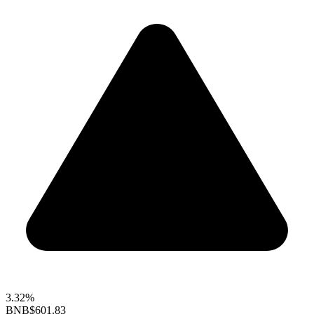
3.32%
BNB
$601.83