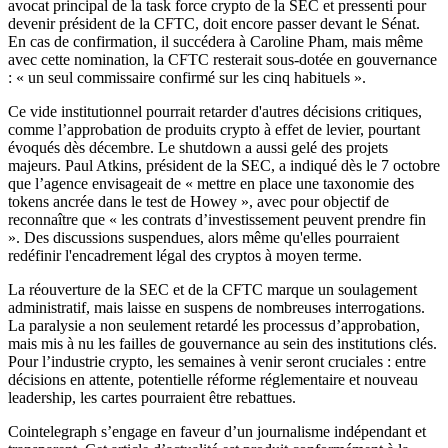
avocat principal de la task force crypto de la SEC et pressenti pour
devenir président de la CFTC, doit encore passer devant le Sénat.
En cas de confirmation, il succédera à Caroline Pham, mais même
avec cette nomination, la CFTC resterait sous-dotée en gouvernance
: « un seul commissaire confirmé sur les cinq habituels ».
Ce vide institutionnel pourrait retarder d'autres décisions critiques,
comme l’approbation de produits crypto à effet de levier, pourtant
évoqués dès décembre. Le shutdown a aussi gelé des projets
majeurs. Paul Atkins, président de la SEC, a indiqué dès le 7 octobre
que l’agence envisageait de « mettre en place une taxonomie des
tokens ancrée dans le test de Howey », avec pour objectif de
reconnaître que « les contrats d’investissement peuvent prendre fin
». Des discussions suspendues, alors même qu'elles pourraient
redéfinir l'encadrement légal des cryptos à moyen terme.
La réouverture de la SEC et de la CFTC marque un soulagement
administratif, mais laisse en suspens de nombreuses interrogations.
La paralysie a non seulement retardé les processus d’approbation,
mais mis à nu les failles de gouvernance au sein des institutions clés.
Pour l’industrie crypto, les semaines à venir seront cruciales : entre
décisions en attente, potentielle réforme réglementaire et nouveau
leadership, les cartes pourraient être rebattues.
Cointelegraph s’engage en faveur d’un journalisme indépendant et