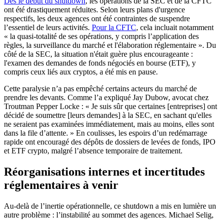
Dès le début du shutdown
, les opérations de la SEC et de la CFTC
ont été drastiquement réduites. Selon leurs plans d'urgence
respectifs, les deux agences ont été contraintes de suspendre
l’essentiel de leurs activités.
Pour la CFTC
, cela incluait notamment
« la quasi-totalité de ses opérations, y compris l’application des
règles, la surveillance du marché et l'élaboration réglementaire ». Du
côté de la SEC, la situation n'était guère plus encourageante :
l'examen des demandes de fonds négociés en bourse (ETF), y
compris ceux liés aux cryptos, a été mis en pause.
Cette paralysie n’a pas empêché certains acteurs du marché de
prendre les devants. Comme l’a expliqué Jay Dubow, avocat chez
Troutman Pepper Locke : « Je suis sûr que certaines [entreprises] ont
décidé de soumettre [leurs demandes] à la SEC, en sachant qu'elles
ne seraient pas examinées immédiatement, mais au moins, elles sont
dans la file d’attente. » En coulisses, les espoirs d’un redémarrage
rapide ont encouragé des dépôts de dossiers de levées de fonds, IPO
et ETF crypto, malgré l’absence temporaire de traitement.
Réorganisations internes et incertitudes
réglementaires à venir
Au-delà de l’inertie opérationnelle, ce shutdown a mis en lumière un
autre problème : l’instabilité au sommet des agences. Michael Selig,