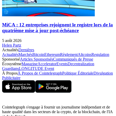
MiCA : 12 entreprises rejoignent le registre lors de la
quatrième mise à jour post-échéance
5 août 2026
Helen Partz
Actualités
Dernières
Actualités
Marchés
Bitcoin
Ethereum
Règlement
Altcoins
Regulation
Sponsorisé
Articles Sponsorisés
Communiqués de Presse
Écosystème
Magazine
Accelerator
Events
Decentralization
Guardians
LONGITUDE Event
À Propos
À Propos de Cointelegraph
Politique Éditoriale
Divulgation
Publicitaire
Cointelegraph s'engage à fournir un journalisme indépendant et de
haute qualité dans les secteurs de la crypto, de la blockchain, de l'IA