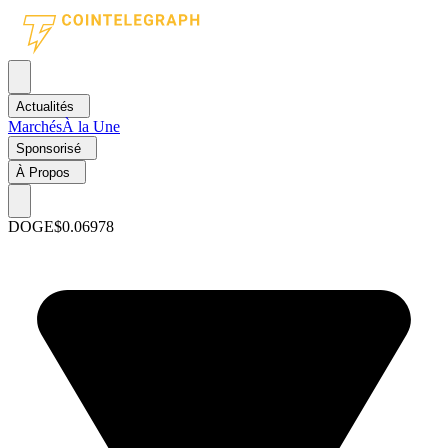
Actualités
Marchés
À la Une
Sponsorisé
À Propos
DOGE
$0.06978