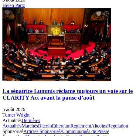
Helen Partz
La sénatrice Lummis réclame toujours un vote sur le
CLARITY Act avant la pause d’août
5 août 2026
Turner Wright
Actualités
Dernières
Actualités
Marchés
Bitcoin
Ethereum
Règlement
Altcoins
Regulation
Sponsorisé
Articles Sponsorisés
Communiqués de Presse