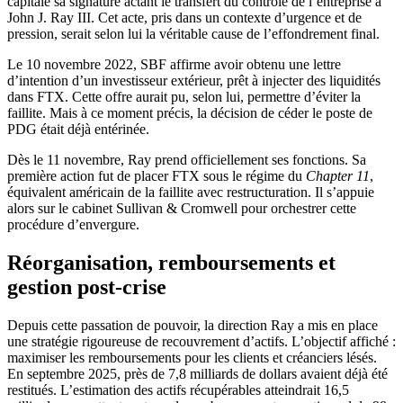
capitale sa signature actant le transfert du contrôle de l’entreprise à
John J. Ray III. Cet acte, pris dans un contexte d’urgence et de
pression, serait selon lui la véritable cause de l’effondrement final.
Le 10 novembre 2022, SBF affirme avoir obtenu une lettre
d’intention d’un investisseur extérieur, prêt à injecter des liquidités
dans FTX. Cette offre aurait pu, selon lui, permettre d’éviter la
faillite. Mais à ce moment précis, la décision de céder le poste de
PDG était déjà entérinée.
Dès le 11 novembre, Ray prend officiellement ses fonctions. Sa
première action fut de placer FTX sous le régime du
Chapter 11
,
équivalent américain de la faillite avec restructuration. Il s’appuie
alors sur le cabinet Sullivan & Cromwell pour orchestrer cette
procédure d’envergure.
Réorganisation, remboursements et
gestion post-crise
Depuis cette passation de pouvoir, la direction Ray a mis en place
une stratégie rigoureuse de recouvrement d’actifs. L’objectif affiché :
maximiser les remboursements pour les clients et créanciers lésés.
En septembre 2025, près de 7,8 milliards de dollars avaient déjà été
restitués. L’estimation des actifs récupérables atteindrait 16,5