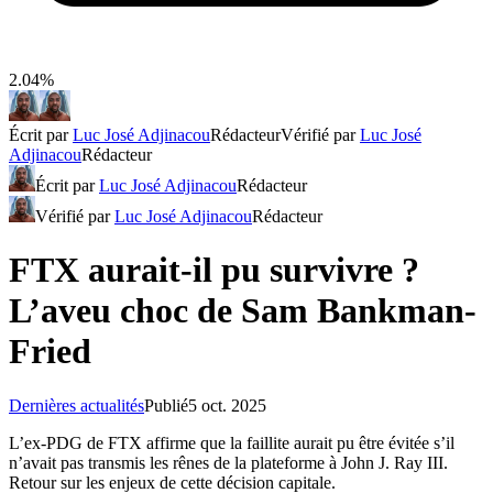
2.04%
Écrit par
Luc José Adjinacou
Rédacteur
Vérifié par
Luc José
Adjinacou
Rédacteur
Écrit par
Luc José Adjinacou
Rédacteur
Vérifié par
Luc José Adjinacou
Rédacteur
FTX aurait-il pu survivre ?
L’aveu choc de Sam Bankman-
Fried
Dernières actualités
Publié
5 oct. 2025
L’ex-PDG de FTX affirme que la faillite aurait pu être évitée s’il
n’avait pas transmis les rênes de la plateforme à John J. Ray III.
Retour sur les enjeux de cette décision capitale.