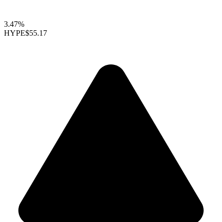
3.47%
HYPE
$55.17