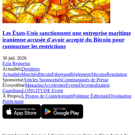
Les États-Unis sanctionnent une entreprise maritime
iranienne accusée d'avoir accepté du Bitcoin pour
contourner les restrictions
30 juil. 2026
Ezra Reguerra
Actualités
Dernières
Actualités
Marchés
Bitcoin
Ethereum
Règlement
Altcoins
Regulation
Sponsorisé
Articles Sponsorisés
Communiqués de Presse
Écosystème
Magazine
Accelerator
Events
Decentralization
Guardians
LONGITUDE Event
À Propos
À Propos de Cointelegraph
Politique Éditoriale
Divulgation
Publicitaire