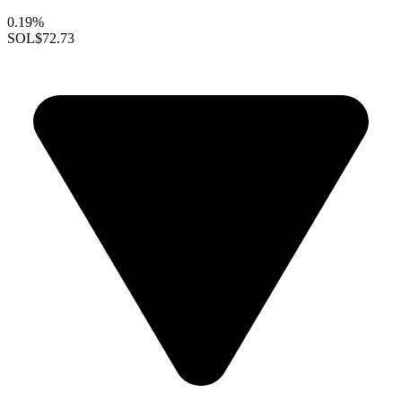
0.19%
SOL
$72.73