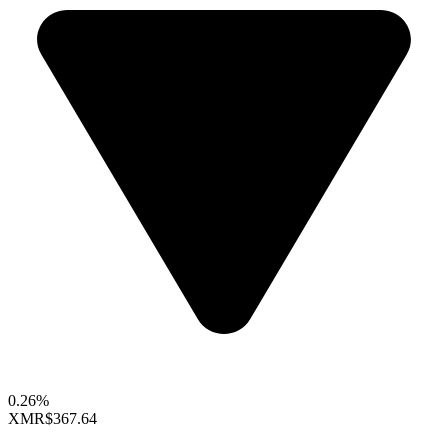
0.26%
XMR
$367.64