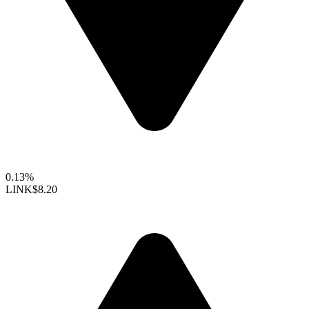
0.13%
LINK
$8.20