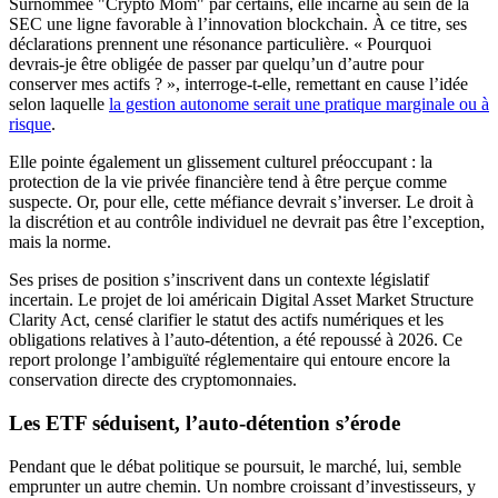
Surnommée "Crypto Mom" par certains, elle incarne au sein de la
SEC une ligne favorable à l’innovation blockchain. À ce titre, ses
déclarations prennent une résonance particulière. « Pourquoi
devrais-je être obligée de passer par quelqu’un d’autre pour
conserver mes actifs ? », interroge-t-elle, remettant en cause l’idée
selon laquelle
la gestion autonome serait une pratique marginale ou à
risque
.
Elle pointe également un glissement culturel préoccupant : la
protection de la vie privée financière tend à être perçue comme
suspecte. Or, pour elle, cette méfiance devrait s’inverser. Le droit à
la discrétion et au contrôle individuel ne devrait pas être l’exception,
mais la norme.
Ses prises de position s’inscrivent dans un contexte législatif
incertain. Le projet de loi américain Digital Asset Market Structure
Clarity Act, censé clarifier le statut des actifs numériques et les
obligations relatives à l’auto‑détention, a été repoussé à 2026. Ce
report prolonge l’ambiguïté réglementaire qui entoure encore la
conservation directe des cryptomonnaies.
Les ETF séduisent, l’auto‑détention s’érode
Pendant que le débat politique se poursuit, le marché, lui, semble
emprunter un autre chemin. Un nombre croissant d’investisseurs, y