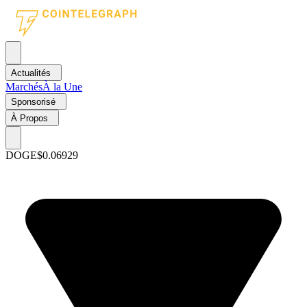
Actualités
Marchés
À la Une
Sponsorisé
À Propos
DOGE
$0.06929