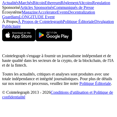
Actualités
Marchés
Bitcoin
Ethereum
Règlement
Altcoins
Regulation
Sponsorisé
Articles Sponsorisés
Communiqués de Presse
Écosystème
Magazine
Accelerator
Events
Decentralization
Guardians
LONGITUDE Event
À Propos
À Propos de Cointelegraph
Politique Éditoriale
Divulgation
Publicitaire
Cointelegraph s'engage à fournir un journalisme indépendant et de
haute qualité dans les secteurs de la crypto, de la blockchain, de l'IA
et de la fintech.
Toutes les actualités, critiques et analyses sont produites avec une
totale indépendance et intégrité journalistiques. Pour plus de détails
sur nos normes et processus, veuillez lire notre
Politique Éditoriale
.
© Cointelegraph 2013 - 2026
Conditions d'utilisation et Politique de
confidentialité