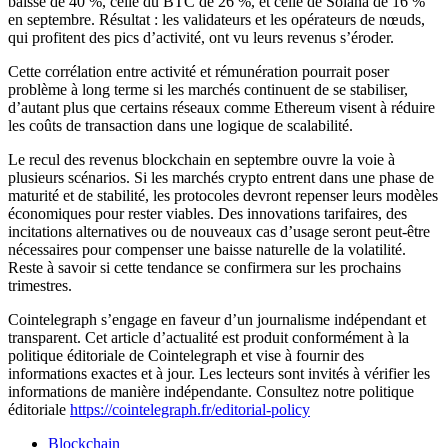
baissé de 40 %, celle du BTC de 26 %, et celle de Solana de 16 %
en septembre. Résultat : les validateurs et les opérateurs de nœuds,
qui profitent des pics d’activité, ont vu leurs revenus s’éroder.
Cette corrélation entre activité et rémunération pourrait poser
problème à long terme si les marchés continuent de se stabiliser,
d’autant plus que certains réseaux comme Ethereum visent à réduire
les coûts de transaction dans une logique de scalabilité.
Le recul des revenus blockchain en septembre ouvre la voie à
plusieurs scénarios. Si les marchés crypto entrent dans une phase de
maturité et de stabilité, les protocoles devront repenser leurs modèles
économiques pour rester viables. Des innovations tarifaires, des
incitations alternatives ou de nouveaux cas d’usage seront peut-être
nécessaires pour compenser une baisse naturelle de la volatilité.
Reste à savoir si cette tendance se confirmera sur les prochains
trimestres.
Cointelegraph s’engage en faveur d’un journalisme indépendant et
transparent. Cet article d’actualité est produit conformément à la
politique éditoriale de Cointelegraph et vise à fournir des
informations exactes et à jour. Les lecteurs sont invités à vérifier les
informations de manière indépendante. Consultez notre politique
éditoriale
https://cointelegraph.fr/editorial-policy
Blockchain