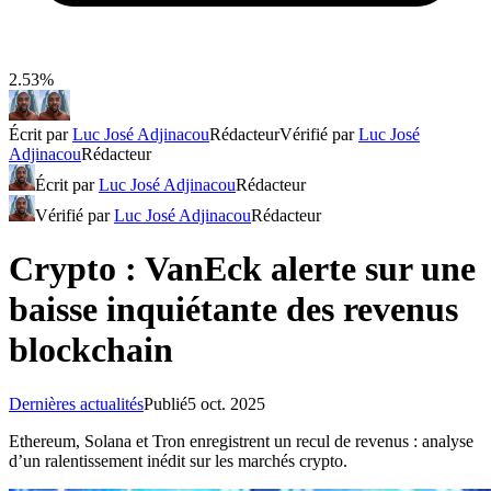
2.53%
Écrit par
Luc José Adjinacou
Rédacteur
Vérifié par
Luc José
Adjinacou
Rédacteur
Écrit par
Luc José Adjinacou
Rédacteur
Vérifié par
Luc José Adjinacou
Rédacteur
Crypto : VanEck alerte sur une
baisse inquiétante des revenus
blockchain
Dernières actualités
Publié
5 oct. 2025
Ethereum, Solana et Tron enregistrent un recul de revenus : analyse
d’un ralentissement inédit sur les marchés crypto.