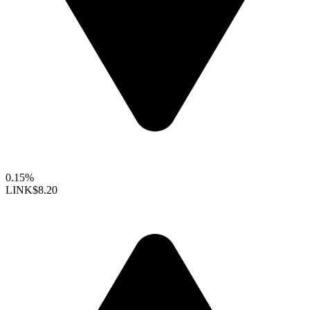
0.15%
LINK
$8.20