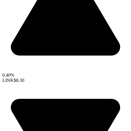
0.40%
LINK
$8.30