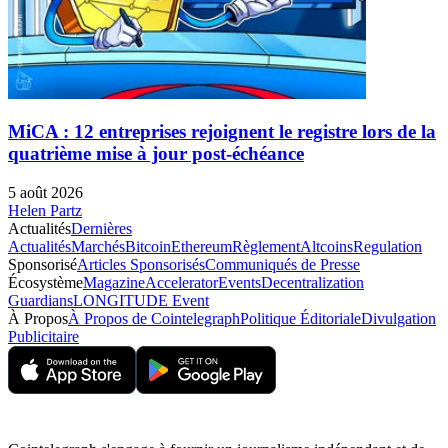
MiCA : 12 entreprises rejoignent le registre lors de la
quatrième mise à jour post-échéance
5 août 2026
Helen Partz
Actualités
Dernières
Actualités
Marchés
Bitcoin
Ethereum
Règlement
Altcoins
Regulation
Sponsorisé
Articles Sponsorisés
Communiqués de Presse
Écosystème
Magazine
Accelerator
Events
Decentralization
Guardians
LONGITUDE Event
À Propos
À Propos de Cointelegraph
Politique Éditoriale
Divulgation
Publicitaire