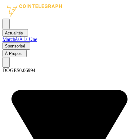
Actualités
Marchés
À la Une
Sponsorisé
À Propos
DOGE
$0.06994