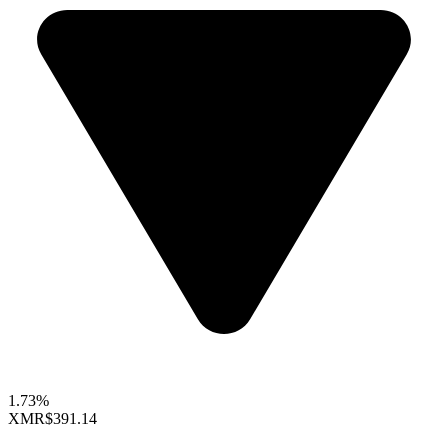
1.73%
XMR
$391.14