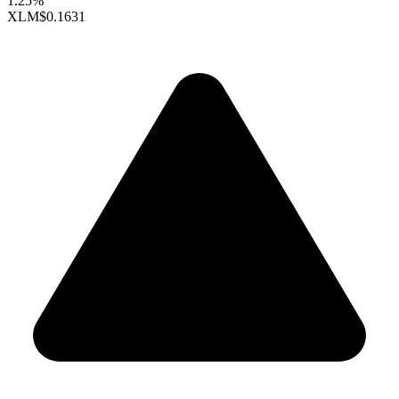
1.25%
XLM
$0.1631