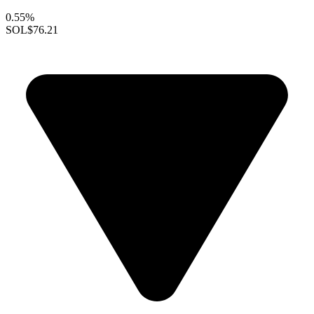
0.55%
SOL
$76.21