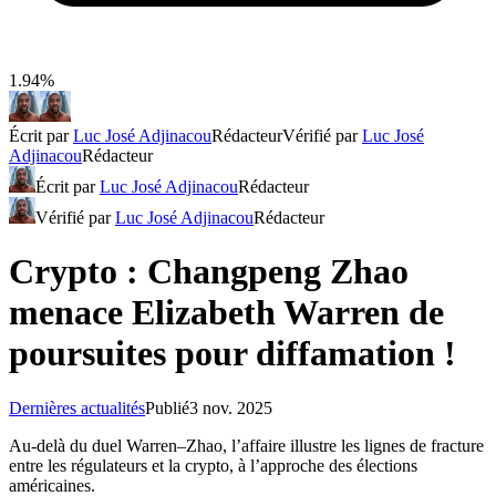
1.94%
Écrit par
Luc José Adjinacou
Rédacteur
Vérifié par
Luc José
Adjinacou
Rédacteur
Écrit par
Luc José Adjinacou
Rédacteur
Vérifié par
Luc José Adjinacou
Rédacteur
Crypto : Changpeng Zhao
menace Elizabeth Warren de
poursuites pour diffamation !
Dernières actualités
Publié
3 nov. 2025
Au-delà du duel Warren–Zhao, l’affaire illustre les lignes de fracture
entre les régulateurs et la crypto, à l’approche des élections
américaines.