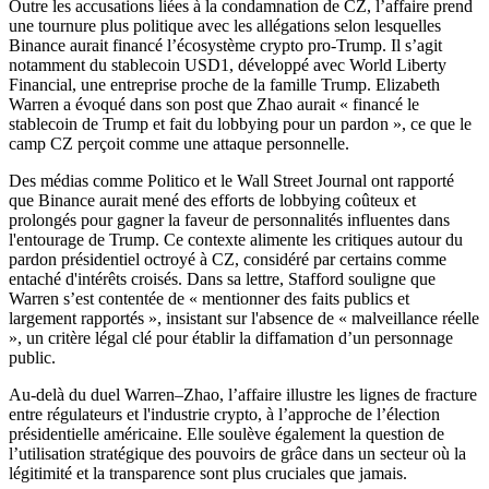
Outre les accusations liées à la condamnation de CZ, l’affaire prend
une tournure plus politique avec les allégations selon lesquelles
Binance aurait financé l’écosystème crypto pro-Trump. Il s’agit
notamment du stablecoin USD1, développé avec World Liberty
Financial, une entreprise proche de la famille Trump. Elizabeth
Warren a évoqué dans son post que Zhao aurait « financé le
stablecoin de Trump et fait du lobbying pour un pardon », ce que le
camp CZ perçoit comme une attaque personnelle.
Des médias comme Politico et le Wall Street Journal ont rapporté
que Binance aurait mené des efforts de lobbying coûteux et
prolongés pour gagner la faveur de personnalités influentes dans
l'entourage de Trump. Ce contexte alimente les critiques autour du
pardon présidentiel octroyé à CZ, considéré par certains comme
entaché d'intérêts croisés. Dans sa lettre, Stafford souligne que
Warren s’est contentée de « mentionner des faits publics et
largement rapportés », insistant sur l'absence de « malveillance réelle
», un critère légal clé pour établir la diffamation d’un personnage
public.
Au-delà du duel Warren–Zhao, l’affaire illustre les lignes de fracture
entre régulateurs et l'industrie crypto, à l’approche de l’élection
présidentielle américaine. Elle soulève également la question de
l’utilisation stratégique des pouvoirs de grâce dans un secteur où la
légitimité et la transparence sont plus cruciales que jamais.