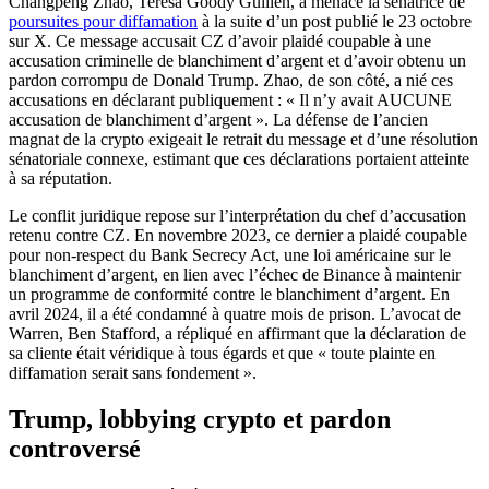
Changpeng Zhao, Teresa Goody Guillén, a menacé la sénatrice de
poursuites pour diffamation
à la suite d’un post publié le 23 octobre
sur X. Ce message accusait CZ d’avoir plaidé coupable à une
accusation criminelle de blanchiment d’argent et d’avoir obtenu un
pardon corrompu de Donald Trump. Zhao, de son côté, a nié ces
accusations en déclarant publiquement : « Il n’y avait AUCUNE
accusation de blanchiment d’argent ». La défense de l’ancien
magnat de la crypto exigeait le retrait du message et d’une résolution
sénatoriale connexe, estimant que ces déclarations portaient atteinte
à sa réputation.
Le conflit juridique repose sur l’interprétation du chef d’accusation
retenu contre CZ. En novembre 2023, ce dernier a plaidé coupable
pour non-respect du Bank Secrecy Act, une loi américaine sur le
blanchiment d’argent, en lien avec l’échec de Binance à maintenir
un programme de conformité contre le blanchiment d’argent. En
avril 2024, il a été condamné à quatre mois de prison. L’avocat de
Warren, Ben Stafford, a répliqué en affirmant que la déclaration de
sa cliente était véridique à tous égards et que « toute plainte en
diffamation serait sans fondement ».
Trump, lobbying crypto et pardon
controversé