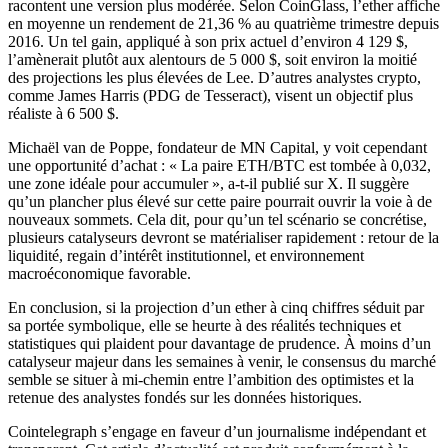
racontent une version plus modérée. Selon CoinGlass, l’ether affiche
en moyenne un rendement de 21,36 % au quatrième trimestre depuis
2016. Un tel gain, appliqué à son prix actuel d’environ 4 129 $,
l’amènerait plutôt aux alentours de 5 000 $, soit environ la moitié
des projections les plus élevées de Lee. D’autres analystes crypto,
comme James Harris (PDG de Tesseract), visent un objectif plus
réaliste à 6 500 $.
Michaël van de Poppe, fondateur de MN Capital, y voit cependant
une opportunité d’achat : « La paire ETH/BTC est tombée à 0,032,
une zone idéale pour accumuler », a-t-il publié sur X. Il suggère
qu’un plancher plus élevé sur cette paire pourrait ouvrir la voie à de
nouveaux sommets. Cela dit, pour qu’un tel scénario se concrétise,
plusieurs catalyseurs devront se matérialiser rapidement : retour de la
liquidité, regain d’intérêt institutionnel, et environnement
macroéconomique favorable.
En conclusion, si la projection d’un ether à cinq chiffres séduit par
sa portée symbolique, elle se heurte à des réalités techniques et
statistiques qui plaident pour davantage de prudence. À moins d’un
catalyseur majeur dans les semaines à venir, le consensus du marché
semble se situer à mi-chemin entre l’ambition des optimistes et la
retenue des analystes fondés sur les données historiques.
Cointelegraph s’engage en faveur d’un journalisme indépendant et