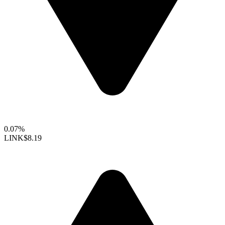
0.07%
LINK
$8.19