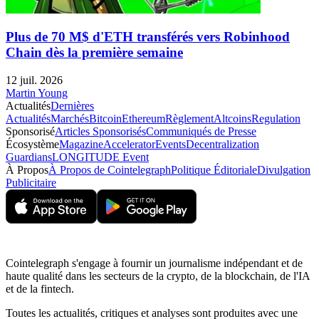
Plus de 70 M$ d'ETH transférés vers Robinhood
Chain dès la première semaine
12 juil. 2026
Martin Young
Actualités
Dernières
Actualités
Marchés
Bitcoin
Ethereum
Règlement
Altcoins
Regulation
Sponsorisé
Articles Sponsorisés
Communiqués de Presse
Écosystème
Magazine
Accelerator
Events
Decentralization
Guardians
LONGITUDE Event
À Propos
À Propos de Cointelegraph
Politique Éditoriale
Divulgation
Publicitaire
Cointelegraph s'engage à fournir un journalisme indépendant et de
haute qualité dans les secteurs de la crypto, de la blockchain, de l'IA
et de la fintech.
Toutes les actualités, critiques et analyses sont produites avec une