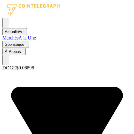
Actualités
Marchés
À la Une
Sponsorisé
À Propos
DOGE
$0.06898