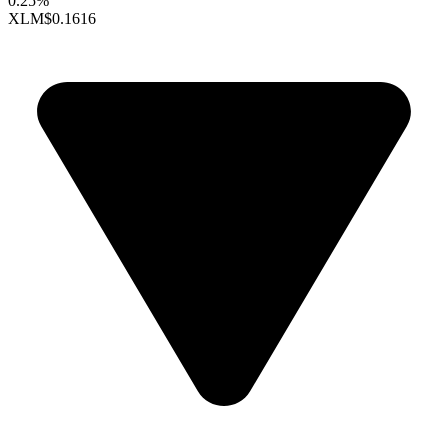
0.25%
XLM
$0.1616