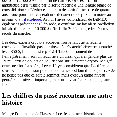
000 $ et 12 000 $ » d’ici la fin de l’année. Une estimation
ambitieuse qu’il justifie par la sortie récente d’une longue phase de
consolidation : « L’ether est en train de sortir d’une base de quatre
ans, donc pour moi, ce serait une découverte de prix à un nouveau
niveau »,
a-t-il expliqué
. Arthur Hayes, cofondateur de BitMEX,
également présent dans l’épisode, a confirmé maintenir sa prédiction
initiale d’un ether à 10 000 $ d’ici la fin 2025, malgré les récents
reculs du marché.
Les deux experts crypto s’accordent sur le fait que la récente
correction n’invalide pas leur thèse. Après avoir brièvement touché
les 4 350 $, l’ether s’est replié à 4 129 $ au moment de
l’enregistrement, soit un recul lié à un crash qui a engendré plus de
19 milliards de dollars de liquidations sur le marché crypto. Malgré
cette pression baissière, Lee et Hayes considèrent que l’actif reste
sous-évalué et que son potentiel de hausse est loin d’être épuisé. « Je
ne pense pas que ce soit le sommet, mais c’est un grand niveau,
peut-être un niveau important, mais un niveau heureux », a ajouté
Lee.
Les chiffres du passé racontent une autre
histoire
Malgré l’optimisme de Hayes et Lee, les données historiques