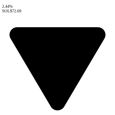
2.44%
SOL
$72.69