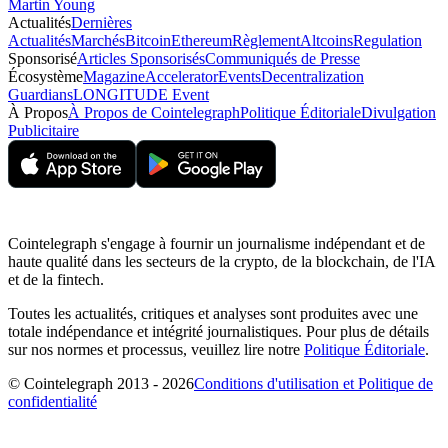
Martin Young
Actualités
Dernières
Actualités
Marchés
Bitcoin
Ethereum
Règlement
Altcoins
Regulation
Sponsorisé
Articles Sponsorisés
Communiqués de Presse
Écosystème
Magazine
Accelerator
Events
Decentralization
Guardians
LONGITUDE Event
À Propos
À Propos de Cointelegraph
Politique Éditoriale
Divulgation
Publicitaire
Cointelegraph s'engage à fournir un journalisme indépendant et de
haute qualité dans les secteurs de la crypto, de la blockchain, de l'IA
et de la fintech.
Toutes les actualités, critiques et analyses sont produites avec une
totale indépendance et intégrité journalistiques. Pour plus de détails
sur nos normes et processus, veuillez lire notre
Politique Éditoriale
.
© Cointelegraph 2013 - 2026
Conditions d'utilisation et Politique de
confidentialité