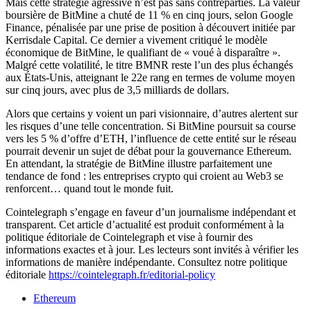
Mais cette stratégie agressive n’est pas sans contreparties. La valeur
boursière de BitMine a chuté de 11 % en cinq jours, selon Google
Finance, pénalisée par une prise de position à découvert initiée par
Kerrisdale Capital. Ce dernier a vivement critiqué le modèle
économique de BitMine, le qualifiant de « voué à disparaître ».
Malgré cette volatilité, le titre BMNR reste l’un des plus échangés
aux États-Unis, atteignant le 22e rang en termes de volume moyen
sur cinq jours, avec plus de 3,5 milliards de dollars.
Alors que certains y voient un pari visionnaire, d’autres alertent sur
les risques d’une telle concentration. Si BitMine poursuit sa course
vers les 5 % d’offre d’ETH, l’influence de cette entité sur le réseau
pourrait devenir un sujet de débat pour la gouvernance Ethereum.
En attendant, la stratégie de BitMine illustre parfaitement une
tendance de fond : les entreprises crypto qui croient au Web3 se
renforcent… quand tout le monde fuit.
Cointelegraph s’engage en faveur d’un journalisme indépendant et
transparent. Cet article d’actualité est produit conformément à la
politique éditoriale de Cointelegraph et vise à fournir des
informations exactes et à jour. Les lecteurs sont invités à vérifier les
informations de manière indépendante. Consultez notre politique
éditoriale
https://cointelegraph.fr/editorial-policy
Ethereum