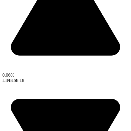
0.06%
LINK
$8.18