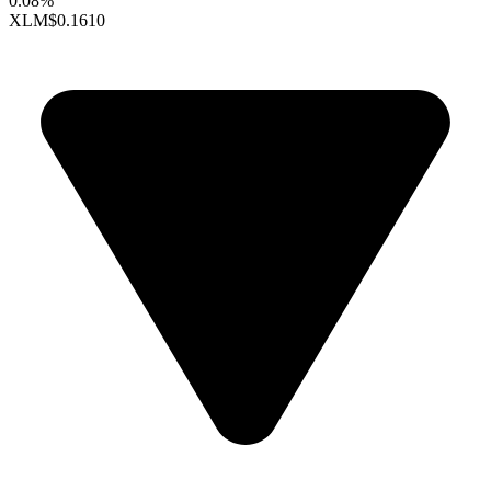
0.08%
XLM
$0.1610