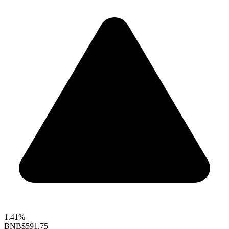
1.41%
BNB
$591.75