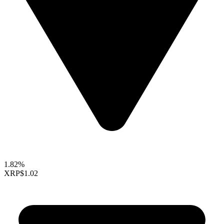
1.82%
XRP
$1.02