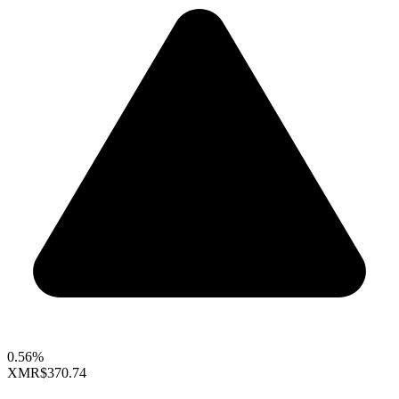
0.56%
XMR
$370.74