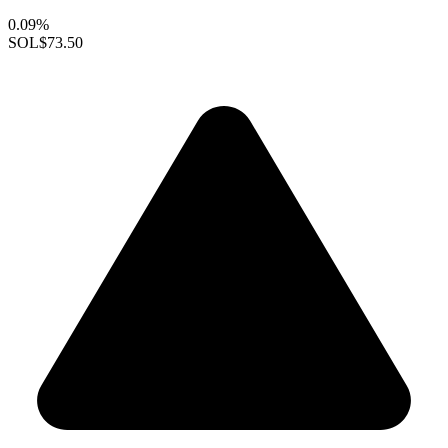
0.09%
SOL
$73.50