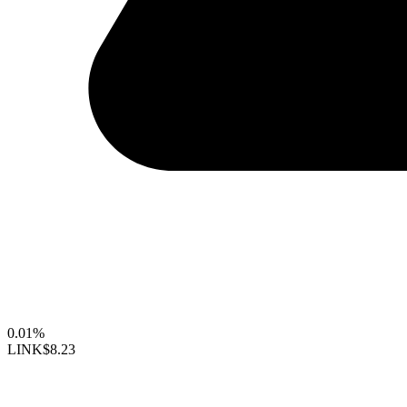
0.01%
LINK
$8.23