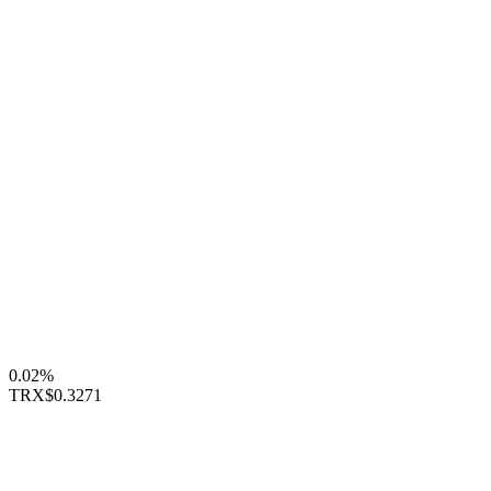
0.02%
TRX
$0.3271