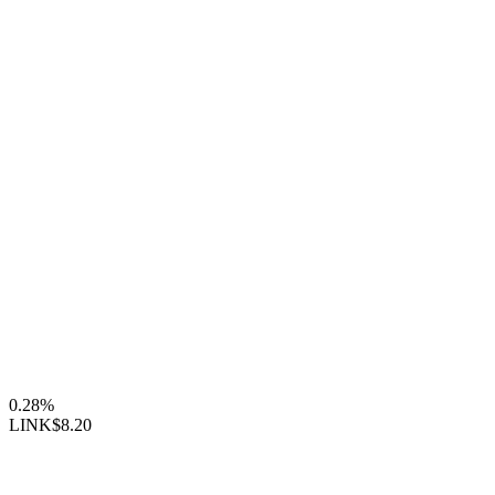
0.28%
LINK
$8.20