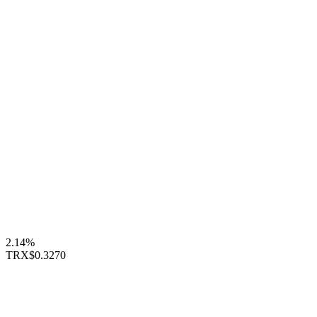
2.14%
TRX
$0.3270