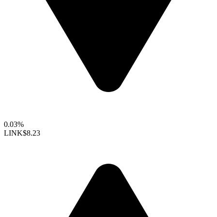
0.03%
LINK
$8.23