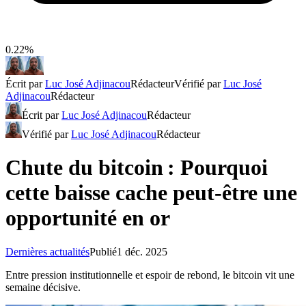
0.22%
Écrit par
Luc José Adjinacou
Rédacteur
Vérifié par
Luc José
Adjinacou
Rédacteur
Écrit par
Luc José Adjinacou
Rédacteur
Vérifié par
Luc José Adjinacou
Rédacteur
Chute du bitcoin : Pourquoi
cette baisse cache peut-être une
opportunité en or
Dernières actualités
Publié
1 déc. 2025
Entre pression institutionnelle et espoir de rebond, le bitcoin vit une
semaine décisive.