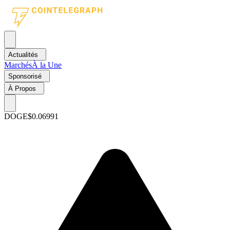
Actualités
Marchés
À la Une
Sponsorisé
À Propos
DOGE
$0.06991