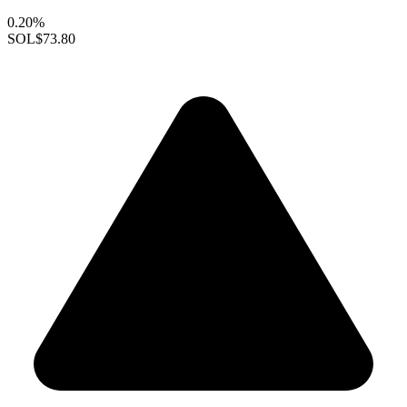
0.20%
SOL
$73.80