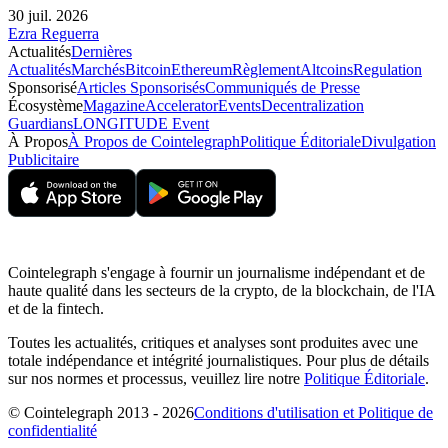
30 juil. 2026
Ezra Reguerra
Actualités
Dernières
Actualités
Marchés
Bitcoin
Ethereum
Règlement
Altcoins
Regulation
Sponsorisé
Articles Sponsorisés
Communiqués de Presse
Écosystème
Magazine
Accelerator
Events
Decentralization
Guardians
LONGITUDE Event
À Propos
À Propos de Cointelegraph
Politique Éditoriale
Divulgation
Publicitaire
Cointelegraph s'engage à fournir un journalisme indépendant et de
haute qualité dans les secteurs de la crypto, de la blockchain, de l'IA
et de la fintech.
Toutes les actualités, critiques et analyses sont produites avec une
totale indépendance et intégrité journalistiques. Pour plus de détails
sur nos normes et processus, veuillez lire notre
Politique Éditoriale
.
© Cointelegraph 2013 - 2026
Conditions d'utilisation et Politique de
confidentialité