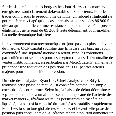
Sur le plan technique, les bougies hebdomadaires et mensuelles
enregistrées sont clairement défavorables aux acheteurs. Pour le
trader connu sous le pseudonyme de Killa, un rebond significatif ne
pourrait être envisagé qu’en cas de reprise au-dessus des 86 800 $,
niveau qu’il identifie comme résistance hebdomadaire clé. Il précise
également que le seuil de 85 200 $ reste déterminant pour modifier
l’actuelle dynamique baissière.
L’environnement macroéconomique ne joue pas non plus en faveur
du marché. QCP Capital souligne que la hausse des taux au Japon,
combinée à une liquidité globale en retrait, rend les conditions
particulièrement sensibles pour les cryptomonnaies. L’éventualité de
ventes institutionnelles, en particulier par MicroStrategy, alimente la
prudence : une réduction des positions en BTC par des acteurs
majeurs pourrait intensifier la pression.
Du côté des analystes, Ryan Lee, Chief Analyst chez Bitget,
relativise cette phase de recul qu’il considère comme une simple
correction de court terme. Selon lui, la baisse de début décembre est
« probablement liée à un affaiblissement temporaire de l’activité des
market makers », révélant les failles persistantes en matière de
liquidité, mais aussi la capacité du marché à se stabiliser rapidement.
Pour Lee, la structure globale reste intacte, et l’éventuelle prise de
position plus conciliante de la Réserve fédérale pourrait alimenter un