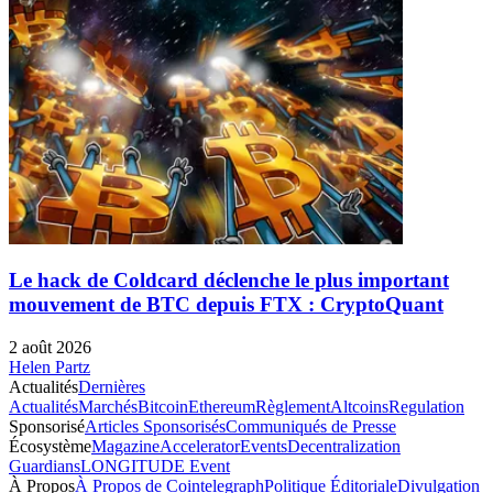
Le hack de Coldcard déclenche le plus important
mouvement de BTC depuis FTX : CryptoQuant
2 août 2026
Helen Partz
Actualités
Dernières
Actualités
Marchés
Bitcoin
Ethereum
Règlement
Altcoins
Regulation
Sponsorisé
Articles Sponsorisés
Communiqués de Presse
Écosystème
Magazine
Accelerator
Events
Decentralization
Guardians
LONGITUDE Event
À Propos
À Propos de Cointelegraph
Politique Éditoriale
Divulgation