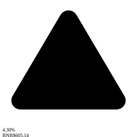
4.30%
BNB
$605.14