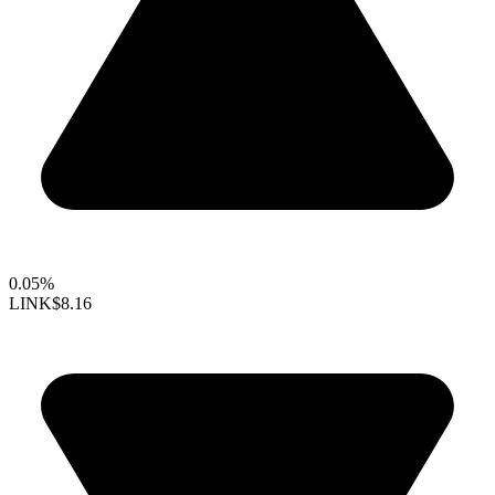
0.05%
LINK
$8.16