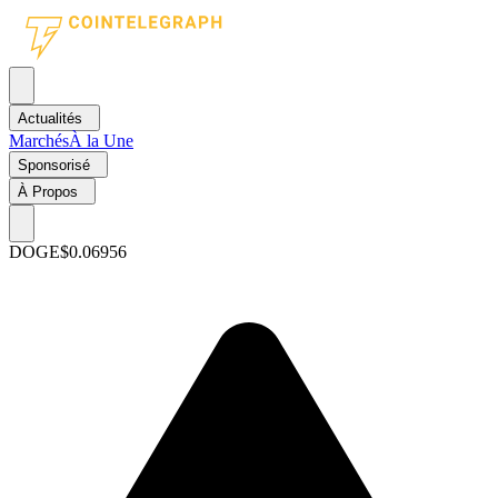
Actualités
Marchés
À la Une
Sponsorisé
À Propos
DOGE
$0.06956