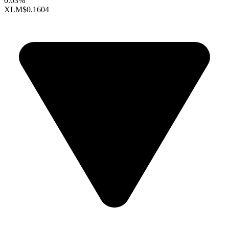
0.03%
XLM
$0.1604