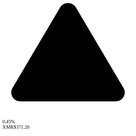
0.45%
XMR
$371.20