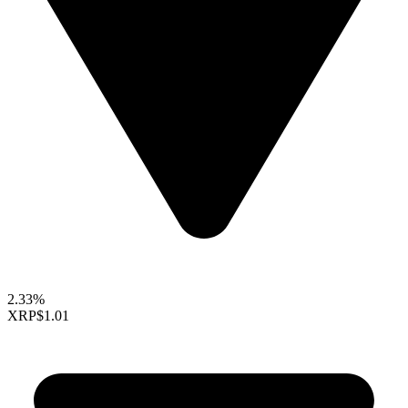
2.33%
XRP
$1.01