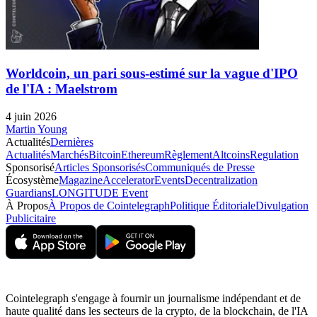
Worldcoin, un pari sous-estimé sur la vague d'IPO
de l'IA : Maelstrom
4 juin 2026
Martin Young
Actualités
Dernières
Actualités
Marchés
Bitcoin
Ethereum
Règlement
Altcoins
Regulation
Sponsorisé
Articles Sponsorisés
Communiqués de Presse
Écosystème
Magazine
Accelerator
Events
Decentralization
Guardians
LONGITUDE Event
À Propos
À Propos de Cointelegraph
Politique Éditoriale
Divulgation
Publicitaire
Cointelegraph s'engage à fournir un journalisme indépendant et de
haute qualité dans les secteurs de la crypto, de la blockchain, de l'IA