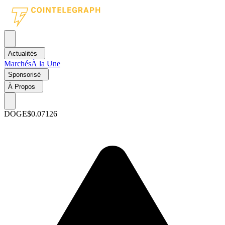
Actualités
Marchés
À la Une
Sponsorisé
À Propos
DOGE
$0.07126