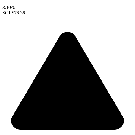
3.10%
SOL
$76.38