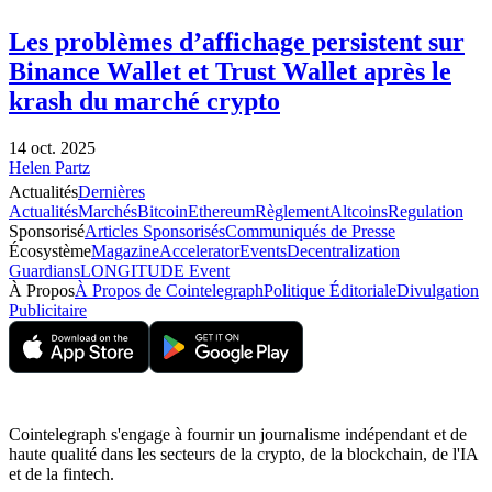
Les problèmes d’affichage persistent sur
Binance Wallet et Trust Wallet après le
krash du marché crypto
14 oct. 2025
Helen Partz
Actualités
Dernières
Actualités
Marchés
Bitcoin
Ethereum
Règlement
Altcoins
Regulation
Sponsorisé
Articles Sponsorisés
Communiqués de Presse
Écosystème
Magazine
Accelerator
Events
Decentralization
Guardians
LONGITUDE Event
À Propos
À Propos de Cointelegraph
Politique Éditoriale
Divulgation
Publicitaire
Cointelegraph s'engage à fournir un journalisme indépendant et de
haute qualité dans les secteurs de la crypto, de la blockchain, de l'IA
et de la fintech.