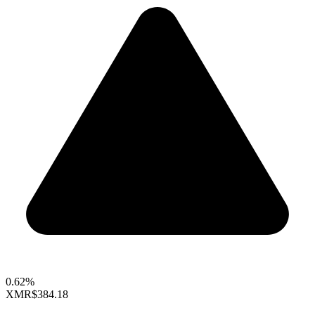
0.62%
XMR
$384.18