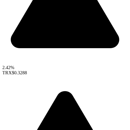
2.42%
TRX
$0.3288