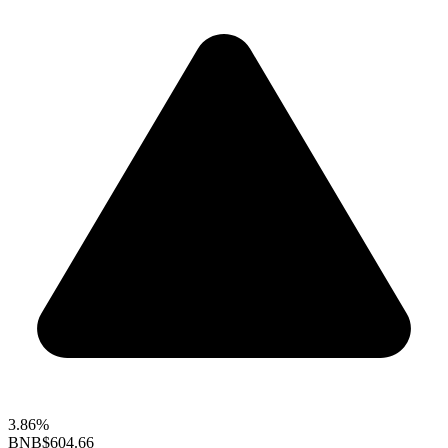
3.86%
BNB
$604.66