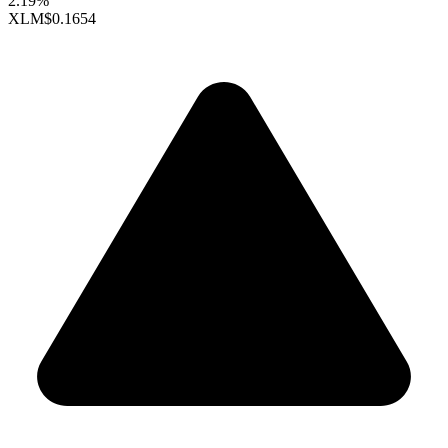
2.19%
XLM
$0.1654