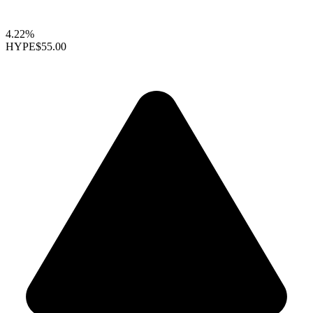
4.22%
HYPE
$55.00