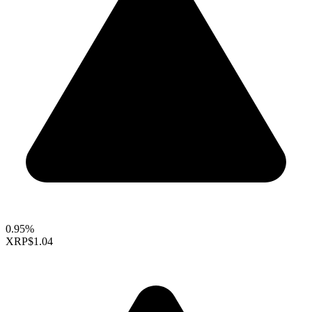
0.95%
XRP
$1.04