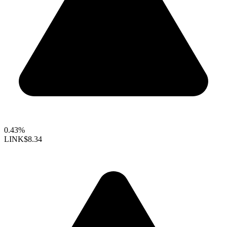
0.43%
LINK
$8.34