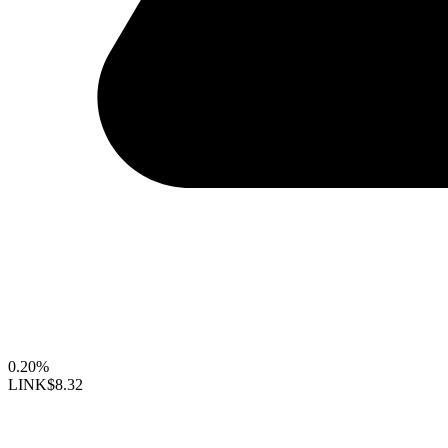
0.20%
LINK
$8.32