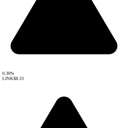
0.30%
LINK
$8.33