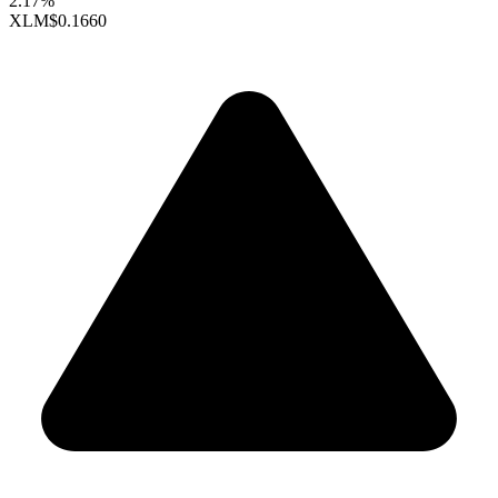
2.17%
XLM
$0.1660