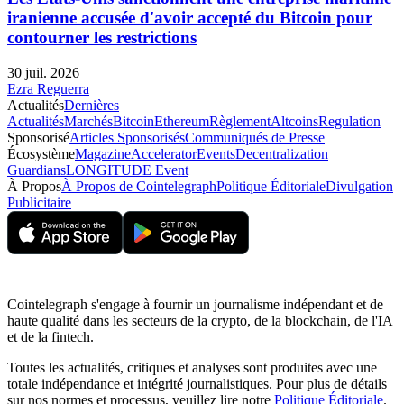
iranienne accusée d'avoir accepté du Bitcoin pour
contourner les restrictions
30 juil. 2026
Ezra Reguerra
Actualités
Dernières
Actualités
Marchés
Bitcoin
Ethereum
Règlement
Altcoins
Regulation
Sponsorisé
Articles Sponsorisés
Communiqués de Presse
Écosystème
Magazine
Accelerator
Events
Decentralization
Guardians
LONGITUDE Event
À Propos
À Propos de Cointelegraph
Politique Éditoriale
Divulgation
Publicitaire
Cointelegraph s'engage à fournir un journalisme indépendant et de
haute qualité dans les secteurs de la crypto, de la blockchain, de l'IA
et de la fintech.
Toutes les actualités, critiques et analyses sont produites avec une
totale indépendance et intégrité journalistiques. Pour plus de détails
sur nos normes et processus, veuillez lire notre
Politique Éditoriale
.