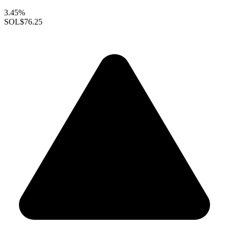
3.45%
SOL
$76.25