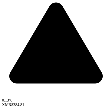
0.13%
XMR
$384.81