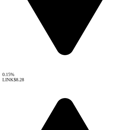
0.15%
LINK
$8.28