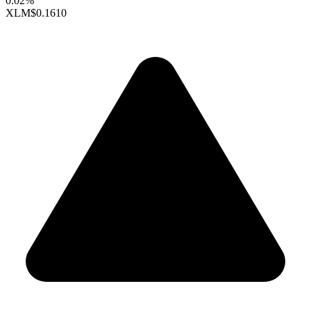
0.02%
XLM
$0.1610