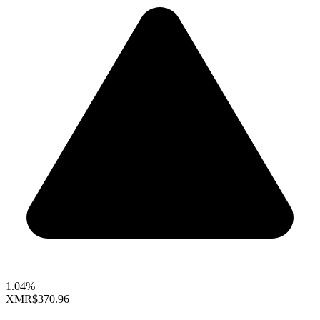
1.04%
XMR
$370.96