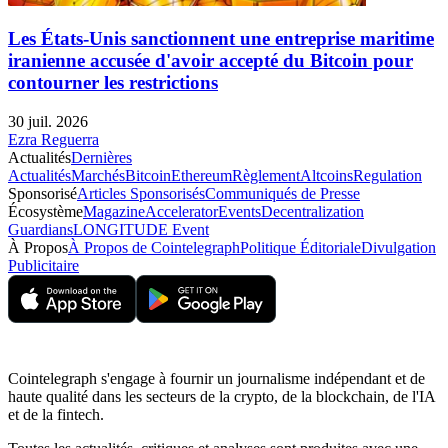
Les États-Unis sanctionnent une entreprise maritime
iranienne accusée d'avoir accepté du Bitcoin pour
contourner les restrictions
30 juil. 2026
Ezra Reguerra
Actualités
Dernières
Actualités
Marchés
Bitcoin
Ethereum
Règlement
Altcoins
Regulation
Sponsorisé
Articles Sponsorisés
Communiqués de Presse
Écosystème
Magazine
Accelerator
Events
Decentralization
Guardians
LONGITUDE Event
À Propos
À Propos de Cointelegraph
Politique Éditoriale
Divulgation
Publicitaire
Cointelegraph s'engage à fournir un journalisme indépendant et de
haute qualité dans les secteurs de la crypto, de la blockchain, de l'IA
et de la fintech.