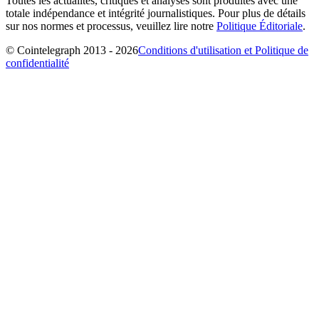
Toutes les actualités, critiques et analyses sont produites avec une
totale indépendance et intégrité journalistiques. Pour plus de détails
sur nos normes et processus, veuillez lire notre
Politique Éditoriale
.
© Cointelegraph 2013 - 2026
Conditions d'utilisation et Politique de
confidentialité