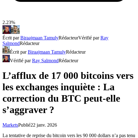
2.23%
Écrit par
Biraajmaan Tamuly
Rédacteur
Vérifié par
Ray
Salmond
Rédacteur
Écrit par
Biraajmaan Tamuly
Rédacteur
Vérifié par
Ray Salmond
Rédacteur
L’afflux de 17 000 bitcoins vers
les exchanges inquiète : La
correction du BTC peut-elle
s’aggraver ?
Markets
Publié
22 janv. 2026
La tentative de reprise du bitcoin vers les 90 000 dollars n’a pas tenu