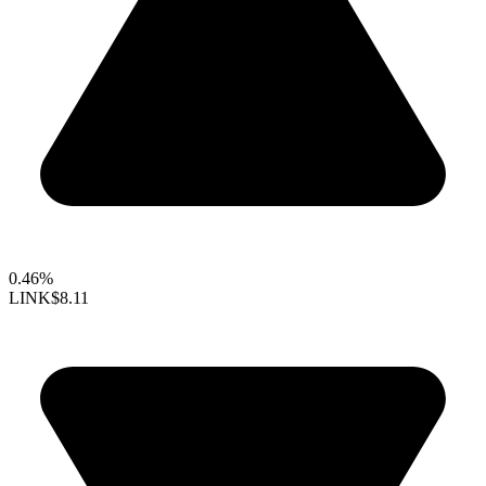
0.46%
LINK
$8.11