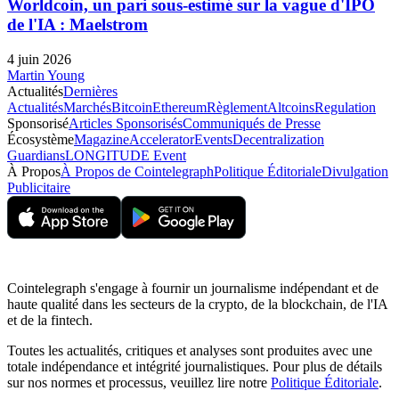
Worldcoin, un pari sous-estimé sur la vague d'IPO
de l'IA : Maelstrom
4 juin 2026
Martin Young
Actualités
Dernières
Actualités
Marchés
Bitcoin
Ethereum
Règlement
Altcoins
Regulation
Sponsorisé
Articles Sponsorisés
Communiqués de Presse
Écosystème
Magazine
Accelerator
Events
Decentralization
Guardians
LONGITUDE Event
À Propos
À Propos de Cointelegraph
Politique Éditoriale
Divulgation
Publicitaire
Cointelegraph s'engage à fournir un journalisme indépendant et de
haute qualité dans les secteurs de la crypto, de la blockchain, de l'IA
et de la fintech.
Toutes les actualités, critiques et analyses sont produites avec une
totale indépendance et intégrité journalistiques. Pour plus de détails
sur nos normes et processus, veuillez lire notre
Politique Éditoriale
.