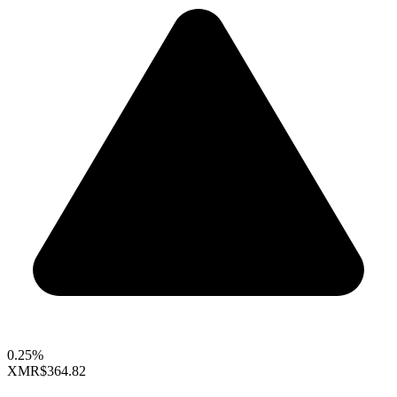
0.25%
XMR
$364.82