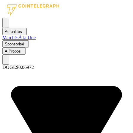
Actualités
Marchés
À la Une
Sponsorisé
À Propos
DOGE
$0.06972