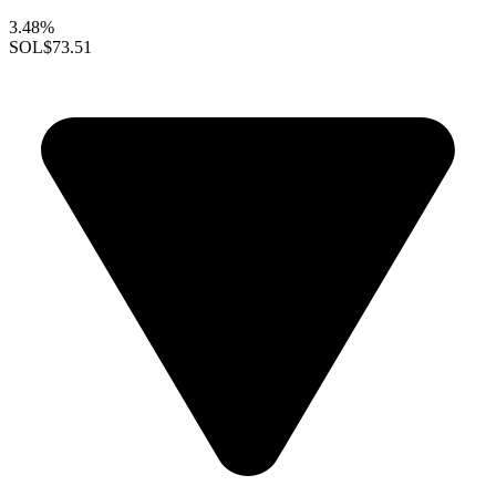
3.48%
SOL
$73.51