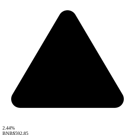
2.44%
BNB
$592.85