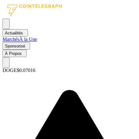
Actualités
Marchés
À la Une
Sponsorisé
À Propos
DOGE
$0.07016