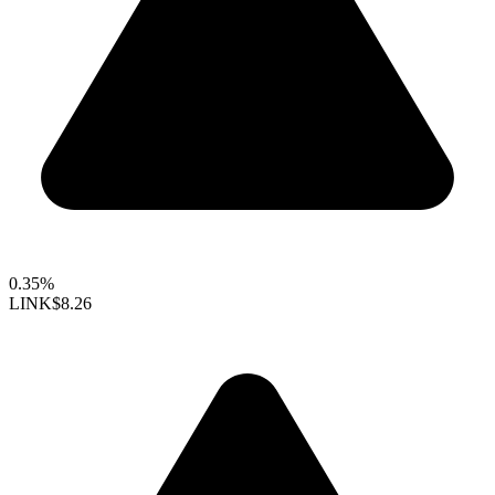
0.35%
LINK
$8.26