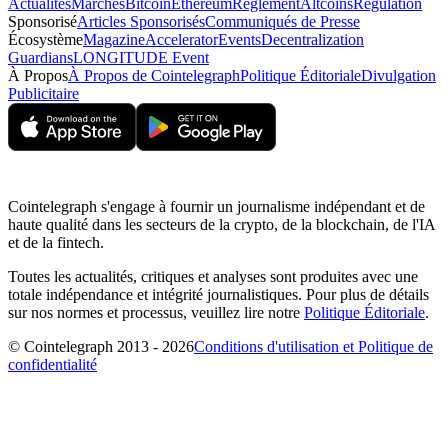
Actualités
Marchés
Bitcoin
Ethereum
Règlement
Altcoins
Regulation
Sponsorisé
Articles Sponsorisés
Communiqués de Presse
Écosystème
Magazine
Accelerator
Events
Decentralization
Guardians
LONGITUDE Event
À Propos
À Propos de Cointelegraph
Politique Éditoriale
Divulgation
Publicitaire
Cointelegraph s'engage à fournir un journalisme indépendant et de
haute qualité dans les secteurs de la crypto, de la blockchain, de l'IA
et de la fintech.
Toutes les actualités, critiques et analyses sont produites avec une
totale indépendance et intégrité journalistiques. Pour plus de détails
sur nos normes et processus, veuillez lire notre
Politique Éditoriale
.
© Cointelegraph 2013 - 2026
Conditions d'utilisation et Politique de
confidentialité