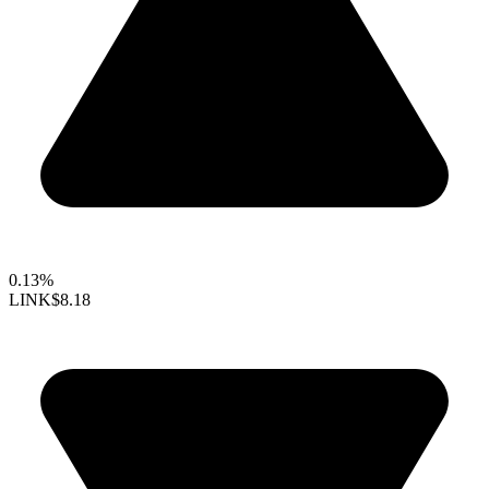
0.13%
LINK
$8.18