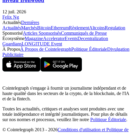
niveau Ironwood
12 juil. 2026
Felix Ng
Actualités
Dernières
Actualités
Marchés
Bitcoin
Ethereum
Règlement
Altcoins
Regulation
Sponsorisé
Articles Sponsorisés
Communiqués de Presse
Écosystème
Magazine
Accelerator
Events
Decentralization
Guardians
LONGITUDE Event
À Propos
À Propos de Cointelegraph
Politique Éditoriale
Divulgation
Publicitaire
Cointelegraph s'engage à fournir un journalisme indépendant et de
haute qualité dans les secteurs de la crypto, de la blockchain, de l'IA
et de la fintech.
Toutes les actualités, critiques et analyses sont produites avec une
totale indépendance et intégrité journalistiques. Pour plus de détails
sur nos normes et processus, veuillez lire notre
Politique Éditoriale
.
© Cointelegraph 2013 - 2026
Conditions d'utilisation et Politique de