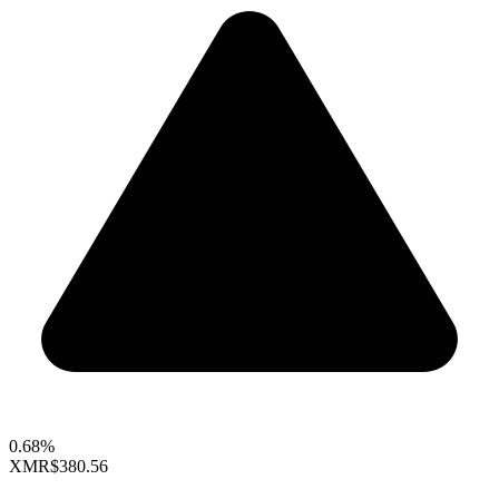
0.68%
XMR
$380.56