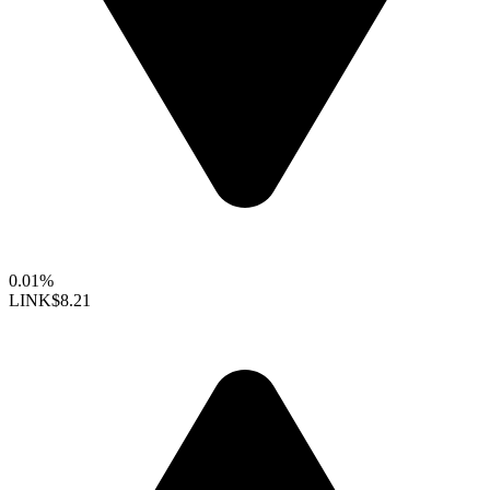
0.01%
LINK
$8.21