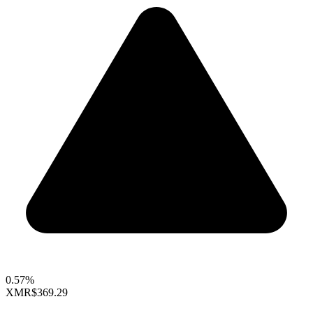
0.57%
XMR
$369.29