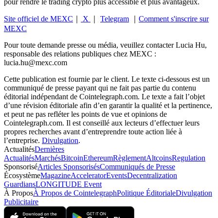
pour rendre le trading crypto plus accessible et plus avantageux.
Site officiel de MEXC
｜
X
｜
Telegram
｜
Comment s'inscrire sur
MEXC
Pour toute demande presse ou média, veuillez contacter Lucia Hu,
responsable des relations publiques chez MEXC :
lucia.hu@mexc.com
Cette publication est fournie par le client. Le texte ci-dessous est un
communiqué de presse payant qui ne fait pas partie du contenu
éditorial indépendant de Cointelegraph.com. Le texte a fait l’objet
d’une révision éditoriale afin d’en garantir la qualité et la pertinence,
et peut ne pas refléter les points de vue et opinions de
Cointelegraph.com. Il est conseillé aux lecteurs d’effectuer leurs
propres recherches avant d’entreprendre toute action liée à
l’entreprise.
Divulgation
.
Actualités
Dernières
Actualités
Marchés
Bitcoin
Ethereum
Règlement
Altcoins
Regulation
Sponsorisé
Articles Sponsorisés
Communiqués de Presse
Écosystème
Magazine
Accelerator
Events
Decentralization
Guardians
LONGITUDE Event
À Propos
À Propos de Cointelegraph
Politique Éditoriale
Divulgation
Publicitaire