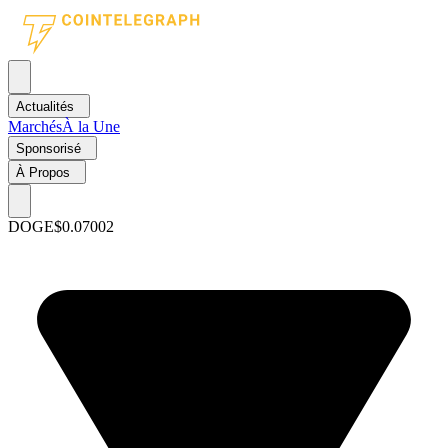
Actualités
Marchés
À la Une
Sponsorisé
À Propos
DOGE
$0.07002