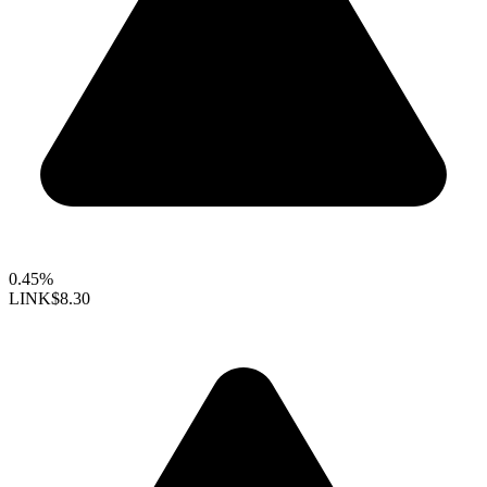
0.45%
LINK
$8.30