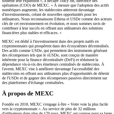
soutenir leur expansion », a déclaré Tracy Jin, directrice des
opérations (COO) de MEXC. « À mesure que l'adoption des actifs
numériques augmente, les stablecoins attireront davantage
d'investissements, créant de nouvelles opportunités pour les
utilisateurs. Nous reconnaissons Ethena et USDe comme des acteurs
clés de cet environnement en évolution, et nous sommes ravis de
contribuer à leur succès en offrant aux utilisateurs des solutions
financières plus stables et efficaces. »
MEXC est dédié à l'investissement dans des projets natifs en
cryptomonnaies qui prospèrent dans des écosystèmes décentralisés.
Des actifs comme USDe, qui permettent des instruments générant
des récompenses tels que le sUSDe, sont conçus de manière
inhérente pour la finance décentralisée (DeFi) et réduisent la
dépendance vis-à-vis des émetteurs centralisés de stablecoins. À
l'avenir, MEXC vise à améliorer davantage l'accessibilité des
stablecoins en offrant aux utilisateurs plus d'opportunités de détenir
de l'USDe et de gagner des récompenses passives directement sur
des plateformes d'échange centralisées.
À propos de MEXC
Fondée en 2018, MEXC s'engage à être « Votre voie la plus facile
vers la cryptomonnaie ». Au service de plus de 32 millions
d'utilisateurs dans plus de 170 pays, MEXC est connue pour sa large