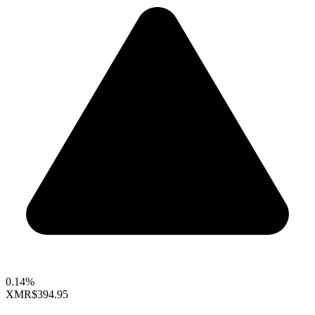
0.14%
XMR
$394.95