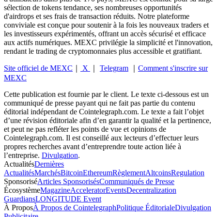
sélection de tokens tendance, ses nombreuses opportunités
d'airdrops et ses frais de transaction réduits. Notre plateforme
conviviale est conçue pour soutenir à la fois les nouveaux traders et
les investisseurs expérimentés, offrant un accès sécurisé et efficace
aux actifs numériques. MEXC privilégie la simplicité et l'innovation,
rendant le trading de cryptomonnaies plus accessible et gratifiant.
Site officiel de MEXC
｜
X
｜
Telegram
｜
Comment s'inscrire sur
MEXC
Cette publication est fournie par le client. Le texte ci-dessous est un
communiqué de presse payant qui ne fait pas partie du contenu
éditorial indépendant de Cointelegraph.com. Le texte a fait l’objet
d’une révision éditoriale afin d’en garantir la qualité et la pertinence,
et peut ne pas refléter les points de vue et opinions de
Cointelegraph.com. Il est conseillé aux lecteurs d’effectuer leurs
propres recherches avant d’entreprendre toute action liée à
l’entreprise.
Divulgation
.
Actualités
Dernières
Actualités
Marchés
Bitcoin
Ethereum
Règlement
Altcoins
Regulation
Sponsorisé
Articles Sponsorisés
Communiqués de Presse
Écosystème
Magazine
Accelerator
Events
Decentralization
Guardians
LONGITUDE Event
À Propos
À Propos de Cointelegraph
Politique Éditoriale
Divulgation
Publicitaire