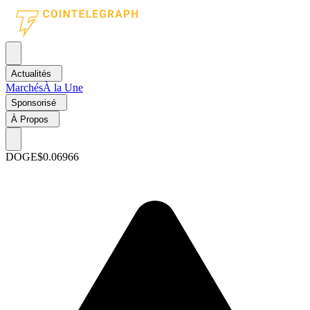
Actualités
Marchés
À la Une
Sponsorisé
À Propos
DOGE
$0.06966