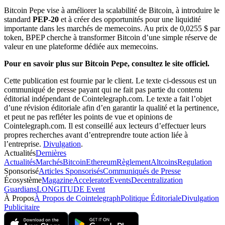
Bitcoin Pepe vise à améliorer la scalabilité de Bitcoin, à introduire le
standard
PEP-20
et à créer des opportunités pour une liquidité
importante dans les marchés de memecoins. Au prix de 0,0255 $ par
token, BPEP cherche à transformer Bitcoin d’une simple réserve de
valeur en une plateforme dédiée aux memecoins.
Pour en savoir plus sur Bitcoin Pepe, consultez le site officiel.
Cette publication est fournie par le client. Le texte ci-dessous est un
communiqué de presse payant qui ne fait pas partie du contenu
éditorial indépendant de Cointelegraph.com. Le texte a fait l’objet
d’une révision éditoriale afin d’en garantir la qualité et la pertinence,
et peut ne pas refléter les points de vue et opinions de
Cointelegraph.com. Il est conseillé aux lecteurs d’effectuer leurs
propres recherches avant d’entreprendre toute action liée à
l’entreprise.
Divulgation
.
Actualités
Dernières
Actualités
Marchés
Bitcoin
Ethereum
Règlement
Altcoins
Regulation
Sponsorisé
Articles Sponsorisés
Communiqués de Presse
Écosystème
Magazine
Accelerator
Events
Decentralization
Guardians
LONGITUDE Event
À Propos
À Propos de Cointelegraph
Politique Éditoriale
Divulgation
Publicitaire