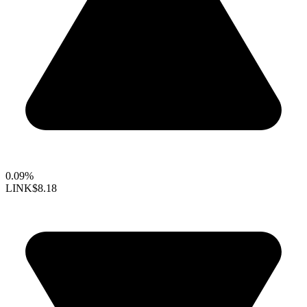
0.09%
LINK
$8.18