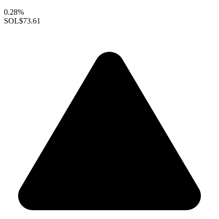
0.28%
SOL
$73.61