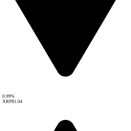
0.99%
XRP
$1.04