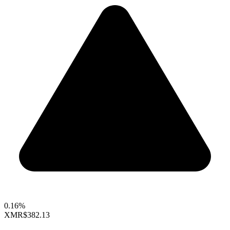
0.16%
XMR
$382.13