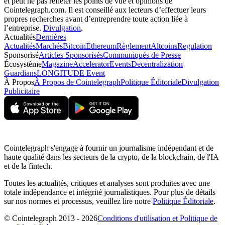
et peut ne pas refléter les points de vue et opinions de
Cointelegraph.com. Il est conseillé aux lecteurs d’effectuer leurs
propres recherches avant d’entreprendre toute action liée à
l’entreprise.
Divulgation
.
Actualités
Dernières
Actualités
Marchés
Bitcoin
Ethereum
Règlement
Altcoins
Regulation
Sponsorisé
Articles Sponsorisés
Communiqués de Presse
Écosystème
Magazine
Accelerator
Events
Decentralization
Guardians
LONGITUDE Event
À Propos
À Propos de Cointelegraph
Politique Éditoriale
Divulgation
Publicitaire
Cointelegraph s'engage à fournir un journalisme indépendant et de
haute qualité dans les secteurs de la crypto, de la blockchain, de l'IA
et de la fintech.
Toutes les actualités, critiques et analyses sont produites avec une
totale indépendance et intégrité journalistiques. Pour plus de détails
sur nos normes et processus, veuillez lire notre
Politique Éditoriale
.
© Cointelegraph 2013 - 2026
Conditions d'utilisation et Politique de