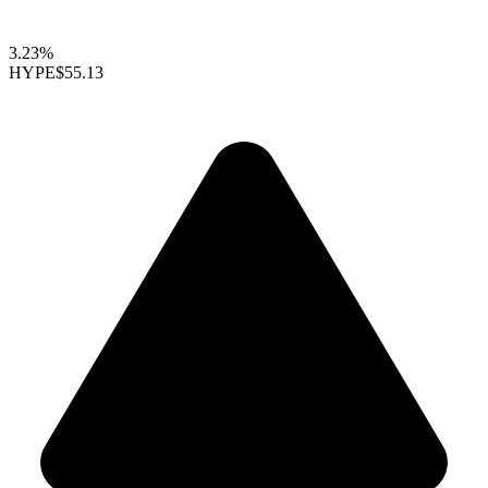
3.23%
HYPE
$55.13