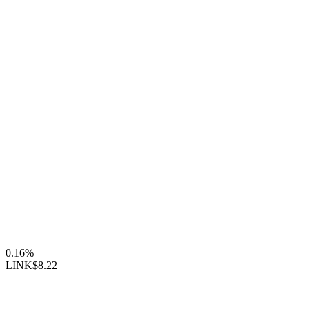
0.16%
LINK
$8.22