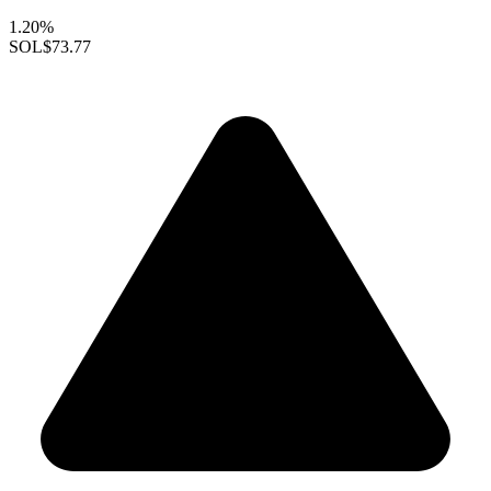
1.20%
SOL
$73.77