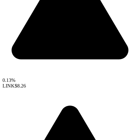
0.13%
LINK
$8.26