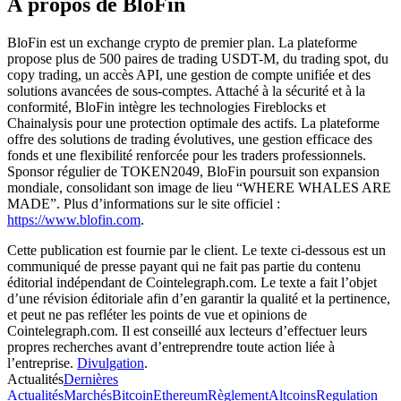
À propos de BloFin
BloFin est un exchange crypto de premier plan. La plateforme
propose plus de 500 paires de trading USDT-M, du trading spot, du
copy trading, un accès API, une gestion de compte unifiée et des
solutions avancées de sous-comptes. Attaché à la sécurité et à la
conformité, BloFin intègre les technologies Fireblocks et
Chainalysis pour une protection optimale des actifs. La plateforme
offre des solutions de trading évolutives, une gestion efficace des
fonds et une flexibilité renforcée pour les traders professionnels.
Sponsor régulier de TOKEN2049, BloFin poursuit son expansion
mondiale, consolidant son image de lieu “WHERE WHALES ARE
MADE”. Plus d’informations sur le site officiel :
https://www.blofin.com
.
Cette publication est fournie par le client. Le texte ci-dessous est un
communiqué de presse payant qui ne fait pas partie du contenu
éditorial indépendant de Cointelegraph.com. Le texte a fait l’objet
d’une révision éditoriale afin d’en garantir la qualité et la pertinence,
et peut ne pas refléter les points de vue et opinions de
Cointelegraph.com. Il est conseillé aux lecteurs d’effectuer leurs
propres recherches avant d’entreprendre toute action liée à
l’entreprise.
Divulgation
.
Actualités
Dernières
Actualités
Marchés
Bitcoin
Ethereum
Règlement
Altcoins
Regulation