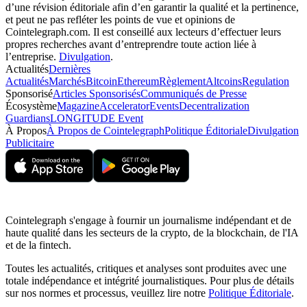
d’une révision éditoriale afin d’en garantir la qualité et la pertinence,
et peut ne pas refléter les points de vue et opinions de
Cointelegraph.com. Il est conseillé aux lecteurs d’effectuer leurs
propres recherches avant d’entreprendre toute action liée à
l’entreprise.
Divulgation
.
Actualités
Dernières
Actualités
Marchés
Bitcoin
Ethereum
Règlement
Altcoins
Regulation
Sponsorisé
Articles Sponsorisés
Communiqués de Presse
Écosystème
Magazine
Accelerator
Events
Decentralization
Guardians
LONGITUDE Event
À Propos
À Propos de Cointelegraph
Politique Éditoriale
Divulgation
Publicitaire
Cointelegraph s'engage à fournir un journalisme indépendant et de
haute qualité dans les secteurs de la crypto, de la blockchain, de l'IA
et de la fintech.
Toutes les actualités, critiques et analyses sont produites avec une
totale indépendance et intégrité journalistiques. Pour plus de détails
sur nos normes et processus, veuillez lire notre
Politique Éditoriale
.