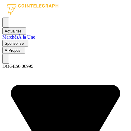
Actualités
Marchés
À la Une
Sponsorisé
À Propos
DOGE
$0.06995