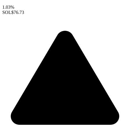
1.03%
SOL
$76.73