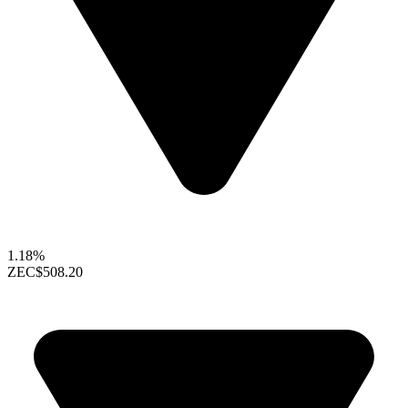
1.18%
ZEC
$508.20