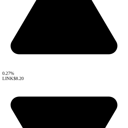
0.27%
LINK
$8.20