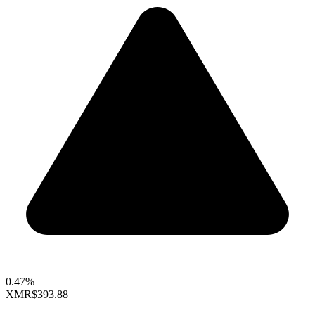
0.47%
XMR
$393.88