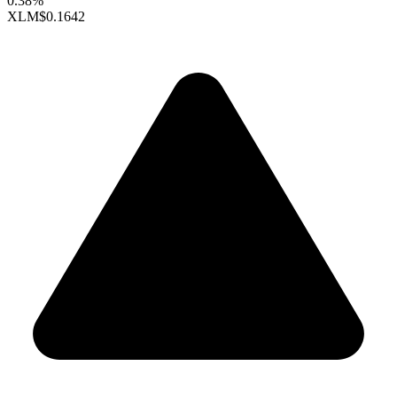
0.38%
XLM
$0.1642