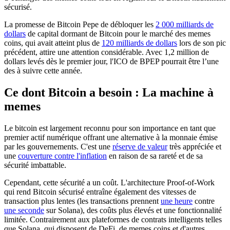
sécurisé.
La promesse de Bitcoin Pepe de débloquer les
2 000 milliards de
dollars
de capital dormant de Bitcoin pour le marché des memes
coins, qui avait atteint plus de
120 milliards de dollars
lors de son pic
précédent, attire une attention considérable. Avec 1,2 million de
dollars levés dès le premier jour, l'ICO de BPEP pourrait être l’une
des à suivre cette année.
Ce dont Bitcoin a besoin : La machine à
memes
Le bitcoin est largement reconnu pour son importance en tant que
premier actif numérique offrant une alternative à la monnaie émise
par les gouvernements. C'est une
réserve de valeur
très appréciée et
une
couverture contre l'inflation
en raison de sa rareté et de sa
sécurité imbattable.
Cependant, cette sécurité a un coût. L'architecture Proof-of-Work
qui rend Bitcoin sécurisé entraîne également des vitesses de
transaction plus lentes (les transactions prennent
une heure
contre
une seconde
sur Solana), des coûts plus élevés et une fonctionnalité
limitée. Contrairement aux plateformes de contrats intelligents telles
que Solana, qui disposent de DeFi, de memes coins et d'autres