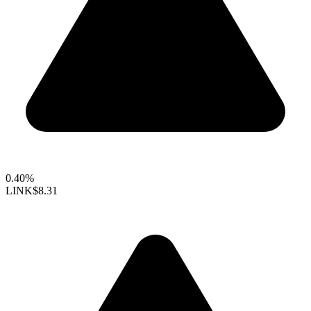
0.40%
LINK
$8.31