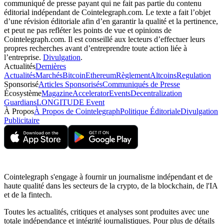
communiqué de presse payant qui ne fait pas partie du contenu
éditorial indépendant de Cointelegraph.com. Le texte a fait l’objet
d’une révision éditoriale afin d’en garantir la qualité et la pertinence,
et peut ne pas refléter les points de vue et opinions de
Cointelegraph.com. Il est conseillé aux lecteurs d’effectuer leurs
propres recherches avant d’entreprendre toute action liée à
l’entreprise.
Divulgation
.
Actualités
Dernières
Actualités
Marchés
Bitcoin
Ethereum
Règlement
Altcoins
Regulation
Sponsorisé
Articles Sponsorisés
Communiqués de Presse
Écosystème
Magazine
Accelerator
Events
Decentralization
Guardians
LONGITUDE Event
À Propos
À Propos de Cointelegraph
Politique Éditoriale
Divulgation
Publicitaire
Cointelegraph s'engage à fournir un journalisme indépendant et de
haute qualité dans les secteurs de la crypto, de la blockchain, de l'IA
et de la fintech.
Toutes les actualités, critiques et analyses sont produites avec une
totale indépendance et intégrité journalistiques. Pour plus de détails