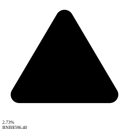
2.73%
BNB
$596.40