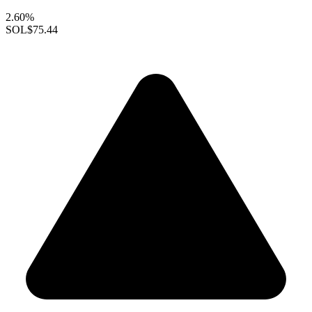
2.60%
SOL
$75.44