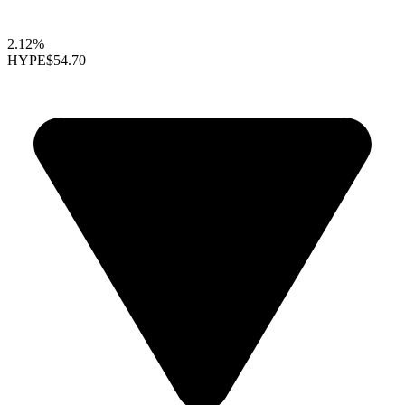
2.12%
HYPE
$54.70