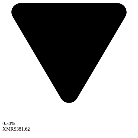
0.30%
XMR
$381.62