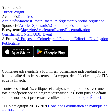
5 août 2026
Turner Wright
Actualités
Dernières
Actualités
Marchés
Bitcoin
Ethereum
Règlement
Altcoins
Regulation
Sponsorisé
Articles Sponsorisés
Communiqués de Presse
Écosystème
Magazine
Accelerator
Events
Decentralization
Guardians
LONGITUDE Event
À Propos
À Propos de Cointelegraph
Politique Éditoriale
Divulgation
Publicitaire
Cointelegraph s'engage à fournir un journalisme indépendant et de
haute qualité dans les secteurs de la crypto, de la blockchain, de l'IA
et de la fintech.
Toutes les actualités, critiques et analyses sont produites avec une
totale indépendance et intégrité journalistiques. Pour plus de détails
sur nos normes et processus, veuillez lire notre
Politique Éditoriale
.
© Cointelegraph 2013 - 2026
Conditions d'utilisation et Politique de
confidentialité