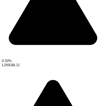
0.50%
LINK
$8.32