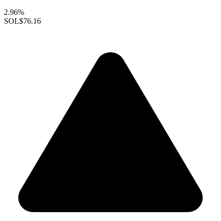
2.96%
SOL
$76.16