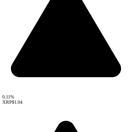
0.11%
XRP
$1.04