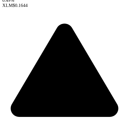
0.49%
XLM
$0.1644