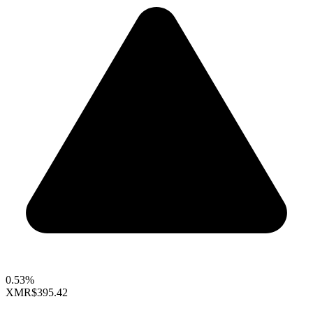
0.53%
XMR
$395.42