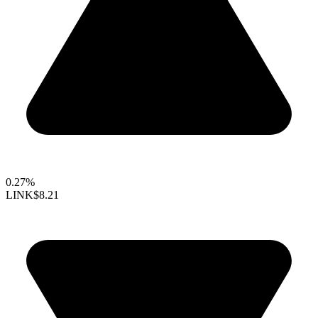
0.27%
LINK
$8.21