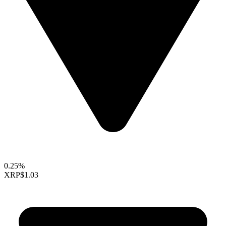
0.25%
XRP
$1.03