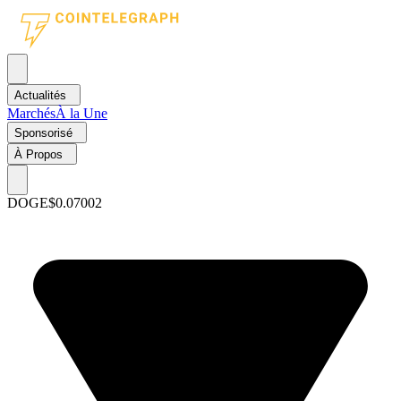
Actualités
Marchés
À la Une
Sponsorisé
À Propos
DOGE
$0.07002