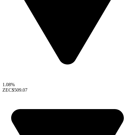
1.08%
ZEC
$509.07