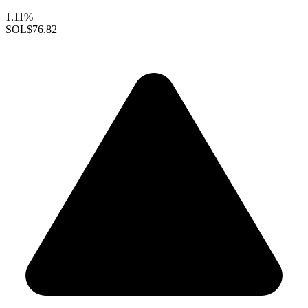
1.11%
SOL
$76.82