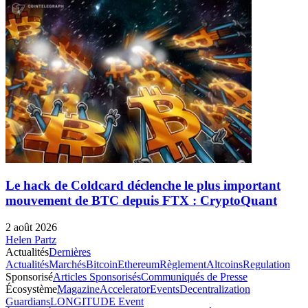
Le hack de Coldcard déclenche le plus important
mouvement de BTC depuis FTX : CryptoQuant
2 août 2026
Helen Partz
Actualités
Dernières
Actualités
Marchés
Bitcoin
Ethereum
Règlement
Altcoins
Regulation
Sponsorisé
Articles Sponsorisés
Communiqués de Presse
Écosystème
Magazine
Accelerator
Events
Decentralization
Guardians
LONGITUDE Event